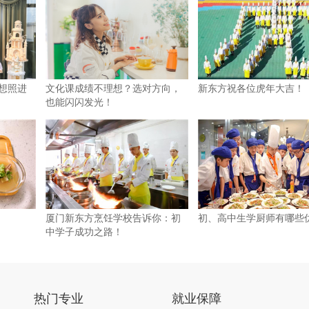
梦想照进
文化课成绩不理想？选对方向，
新东方祝各位虎年大吉！
也能闪闪发光！
厦门新东方烹饪学校告诉你：初
初、高中生学厨师有哪些
中学子成功之路！
热门专业
就业保障