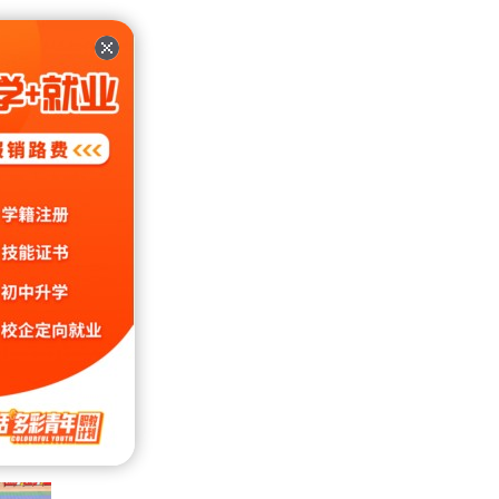
。原
。
坚定