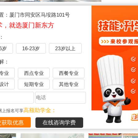
和同学们一起练习基本功
置：厦门市同安区马垵路101号
拇指，连连称赞，他告诉小编，厦门新东方弥补了他很多的遗憾
术，就选厦门新东方
翠绿的军装，昂首挺胸的踏在广大无垠的土地上，一展男儿本色
：
，张同学重新体验了一次校园生活。老师们精湛的厨艺让他更加
16岁
16-23岁
23岁以上
够成为一名优秀的厨师。靠着自己的一技之长行天下。
解：
训
厦门学厨师
厦门厨师学校
厨师培训学校
厦门烹饪学校
专业
西点专业
西餐专业
设计
短期专业
其他专业
品
高额助学金：
网上报名可享
在线咨询学费