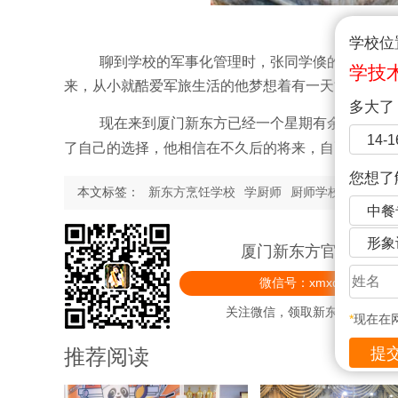
学校位
聊到学校的军事化管理时，张同学倏的举起了大
学技
来，从小就酷爱军旅生活的他梦想着有一天能够穿上
多大了
现在来到厦门新东方已经一个星期有余，在这里
14-
了自己的选择，他相信在不久后的将来，自己一定能
您想了
本文标签：
新东方烹饪学校
学厨师
厨师学校
厨师培
中餐
形象
厦门新东方官方微信
微信号：xmxdfprxx
关注微信，领取新东方精美礼
*
现在在
推荐阅读