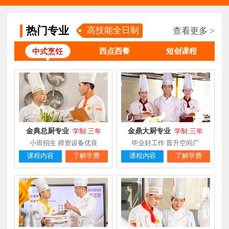
钟**
经典西点专业
福建龙岩
5天前
在线报名
柯**
经典西点专业
福建厦门
1天前
在线报名
热门专业
高技能全日制
查看更多 >
时尚西餐西点
赖**
福建三明
16小时前
在线报名
西点西餐
短创课程
中式烹饪
专业
陈**
大厨精英专业
福建福州
3天前
在线报名
谢**
西点店长班
福建厦门
4天前
在线报名
曾**
厨师长研修
福建厦门
4天前
在线报名
金典总厨专业
金鼎大厨专业
学制:三年
学制:三年
小班招生 师资设备优良
毕业好工作 晋升空间广
课程内容
了解学费
课程内容
了解学费