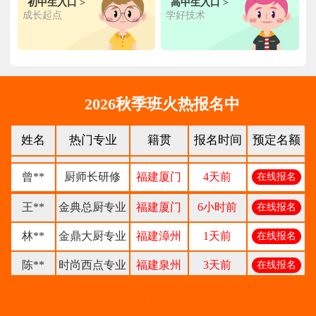
初中生入口 >
高中生入口 >
钟**
经典西点专业
福建龙岩
5天前
成长起点
学好技术
在线报名
柯**
经典西点专业
福建厦门
1天前
在线报名
时尚西餐西点
赖**
福建三明
16小时前
在线报名
专业
2026秋季班火热报名中
陈**
大厨精英专业
福建福州
3天前
在线报名
姓名
热门专业
籍贯
报名时间
预定名额
谢**
西点店长班
福建厦门
4天前
在线报名
曾**
厨师长研修
福建厦门
4天前
在线报名
王**
金典总厨专业
福建厦门
6小时前
在线报名
林**
金鼎大厨专业
福建漳州
1天前
在线报名
陈**
时尚西点专业
福建泉州
3天前
在线报名
张**
金领大厨专业
福建厦门
8小时前
在线报名
热门专业名额有限，点击抢占专业名额