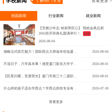
学校新闻
了解热门专业
查看更多 >
校园新闻
行业新闻
就业新闻
【烹燃少年志·铸厨界匠心】 我校金典总厨
2602班开班典礼圆满举行！
头条
2026-08-04
领略法式焙艺魅力！国际西点大师迪米莅临厦门新东方，匠心赋能西点课堂！
2026-08-04
不混日子，只学真本事！感受厦门新东方学子的实训日常！
2026-08-01
【匠星闪耀，竞逐荣光】厦门市第三十二届职工技能大赛同安区创意彩妆技能竞赛璀璨争锋
2026-08-01
什么样的孩子适合学西点？学西点烘焙专业有门槛吗？一文解答你的疑虑！
2026-07-30
查看更多