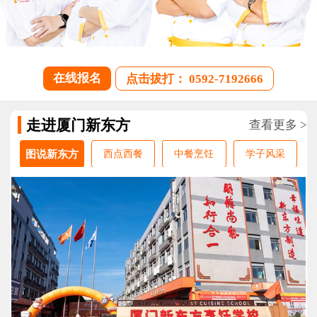
在线报名
点击拔打： 0592-7192666
走进厦门新东方
查看更多 >
图说新东方
西点西餐
中餐烹饪
学子风采