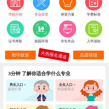
学校介绍
专业设置
师资力量
学费标准
证书考取
校园环境
学生作品
入学须知
火热报名通道
助学政策
志愿填报
3分钟 了解你适合学什么专业
王**
金典总厨专业
福建厦门
6小时前
在线报名
林**
金鼎大厨专业
福建漳州
1天前
在线报名
男生入口 >
女生入口 >
提前打算
学甜蜜西点
陈**
时尚西点专业
福建泉州
3天前
在线报名
张**
金领大厨专业
福建厦门
8小时前
在线报名