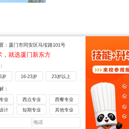
择校，抢占名师班名额
置：厦门市同安区马垵路101号
针对提前择校的学生
术，就选厦门新东方
置方面会更大力度倾斜于他们
：
主任、教学名师都为他们配置齐全
业咨询和学习成长方面还
16岁
16-23岁
23岁以上
得到量身制定的指导
解：
更有方向感，学习效率倍增。
专业
西点专业
西餐专业
设计
短期专业
其他专业