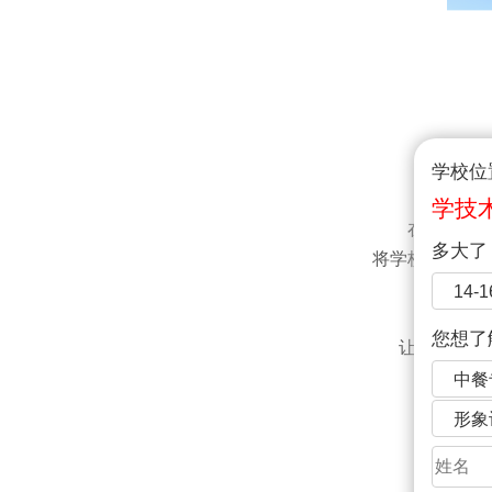
提前
学校位
学技
在师资配
多大了
将学校优秀班
在专
14-
能
您想了
让你学起来
中餐
形象