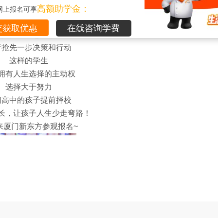
择校，拥有人生主动权
高额助学金：
网上报名可享
前择校的学生和家长
在线咨询学费
都是拥有智慧的家长
于抢先一步决策和行动
这样的学生
拥有人生选择的主动权
选择大于努力
初高中的孩子提前择校
长，让孩子人生少走弯路！
来厦门新东方参观报名~