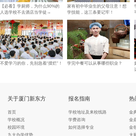
【必看】学厨师，为什么90%的
家有初中毕业生的父母注意！想
人选学校不去酒店当学徒→
学技能，这三条要记牢！
不爱学习的你，先别急着“摆烂”！
学完中餐可以从事哪些职业？
关于厦门新东方
报名指南
热
首页
学校地址及来校线路
金
学校概况
学费咨询
金
校园环境
如何选择专业
金
九大办学优势
大