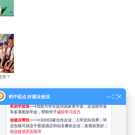
招生办-蒋老师 11:06
职业品牌
--->全国知名职教品牌，厦门新东方职业技术
学校
优势？
教学优势
--->
实操教学为主
，老师一对一指导，着重
提
升学生的动手实操能力
技能+就业
--->培养学生技能，毕业后在职场更有优势
初中起点 好就业创业
和竞争力
奖助学政策
-
-->我校为学生提供国家奖学金、企业助学金
走进厦门新东方
新闻资讯动态
等多项奖助学金，帮助学子
减轻学习压力
创就业帮扶
--->30000家合作企业，入学定向培养，毕
校园风光
校园新闻
业合格可就业于星级酒店和知名餐饮企业，发展前景好，
创业提供开店指导
教师风采
就业资讯