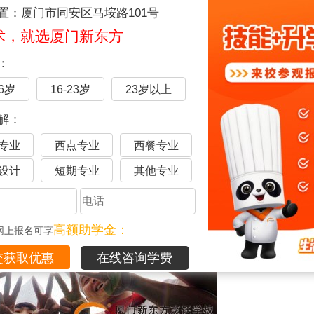
置：厦门市同安区马垵路101号
东方味道;
术，就选厦门新东方
：
16岁
16-23岁
23岁以上
解：
专业
西点专业
西餐专业
设计
短期专业
其他专业
高额助学金：
网上报名可享
在线咨询学费