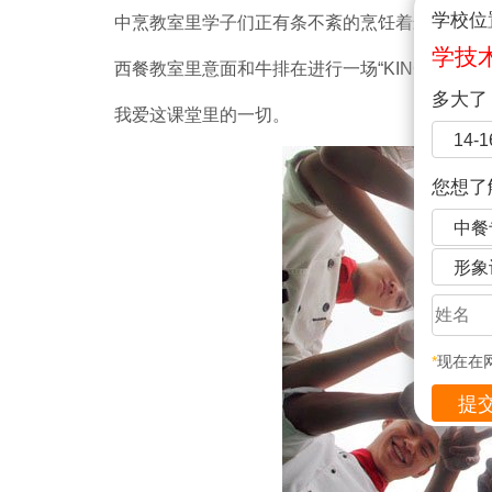
学校位
中烹教室里学子们正有条不紊的烹饪着最幸福的新
学技
西餐教室里意面和牛排在进行一场“KING”的争夺;
多大了
我爱这课堂里的一切。
14-
您想了
中餐
形象
*
现在在