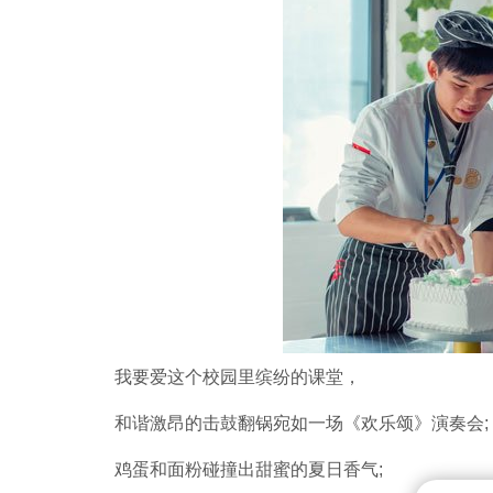
我要爱这个校园里缤纷的课堂，
和谐激昂的击鼓翻锅宛如一场《欢乐颂》演奏会;
鸡蛋和面粉碰撞出甜蜜的夏日香气;