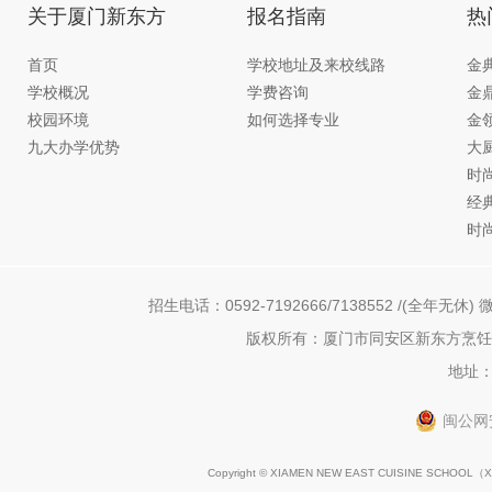
关于厦门新东方
报名指南
热
首页
学校地址及来校线路
金
学校概况
学费咨询
金
校园环境
如何选择专业
金
九大办学优势
大
时
经
时
招生电话：0592-7192666/7138552 /(全年无休) 微
版权所有：厦门市同安区新东方烹饪职
地址：
闽公网安
Copyright © XIAMEN NEW EAST CUISINE SCHOOL（
X