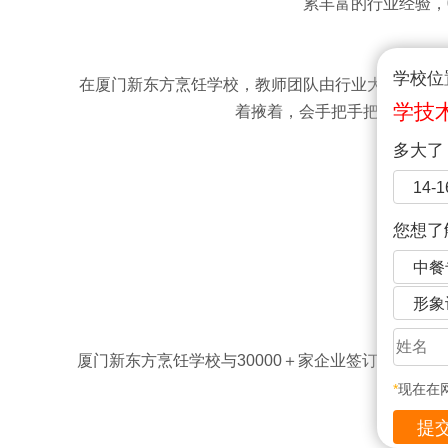
累丰富的行业经验，
学校位
在厦门新东方烹饪学校，教师团队由行业大师+企业
学技
着掖着，会手把手把技术传授
多大了
14-
您想了
中餐
形象
厦门新东方烹饪学校与30000＋家企业签订了校企
去找工作
*
现在在