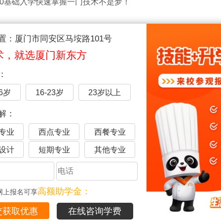
0基础入学快速掌握一门技术不是梦！
名师鼎力教授
置：厦门市同安区马垵路101号
导师组成，老师们拥有非常扎实的技术，且不同于门店的师傅，
术，就选厦门新东方
给你，即便是零基础的学子也能很快掌握要领！
：
16岁
16-23岁
23岁以上
解：
专业
西点专业
西餐专业
设计
短期专业
其他专业
就业有保障
合作协议，定向培训人才，学子学成考察合格后可直接安排名企就
高额助学金：
的烦恼，且待遇高有发展！
网上报名可享
在线咨询学费