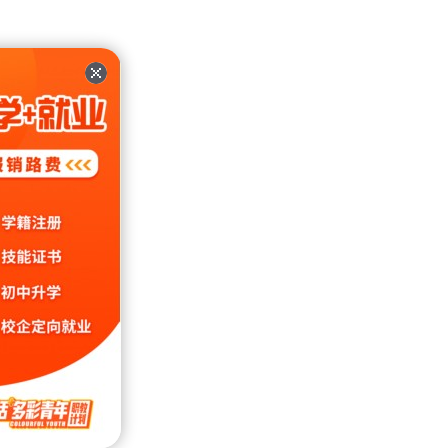
不会藏
业，免