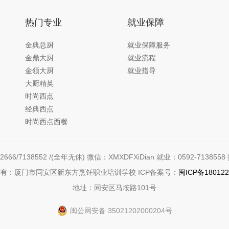
热门专业
就业保障
金典总厨
就业保障服务
金鼎大厨
就业流程
金领大厨
就业指导
大厨精英
时尚西点
经典西点
时尚西点西餐
666/7138552 /(全年无休) 微信：XMXDFXiDian 就业：0592-7138558 
有：厦门市同安区新东方烹饪职业培训学校 ICP备案号：
闽ICP备180122
地址：同安区马垵路101号
闽公网安备 35021202000204号