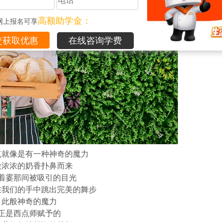
高额助学金：
网上报名可享
在线咨询学费
点就像是有一种神奇的魔力
股浓浓的奶香扑鼻而来
着霎那间被吸引的目光
在我们的手中跳出完美的舞步
此般神奇的魔力
正是西点师赋予的