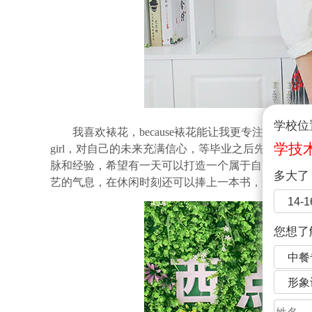
学校位
我喜欢裱花，
because裱花能让我更专注，
学技
girl，对自己的未来充满信心，等毕业之后先通过
脉和经验，希望有一天可以打造一个属于自己的小小
多大了
艺的气息，在休闲时刻还可以捧上一本书，这是我一
14-
您想了
中餐
形象