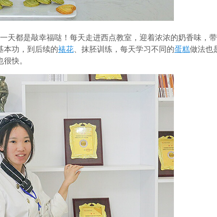
每一天都是敲幸福哒！每天走进西点教室，迎着浓浓的奶香味，
基本功，到后续的
裱花
、抹胚训练，每天学习不同的
蛋糕
做法也
也很快。