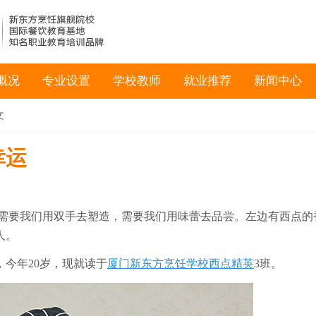
概况
专业设置
学校教师
就业推荐
新闻中心
文
幸运
需要我们用双手去塑造，需要我们用味蕾去品尝。左边有西点的
人
。
，今年
20
岁，现就读于
厦门新东方烹饪学校
西点精英
3班
。