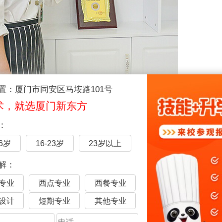
置：厦门市同安区马垵路101号
心也能自然地静下来，简直就像完成一项艺术品一样。我是个乐观积极
术，就选厦门新东方
学院提供的就业单位历练几年，趁年轻多学习多锻炼自己。等积累足
的甜品店，里面满是浓浓的烘焙香，有舒适温馨的环境、散发着
：
直追求并坚持不懈的梦想！
16岁
16-23岁
23岁以上
解：
专业
西点专业
西餐专业
设计
短期专业
其他专业