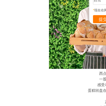
*
现在在
西
一
感受
蛋糕转盘