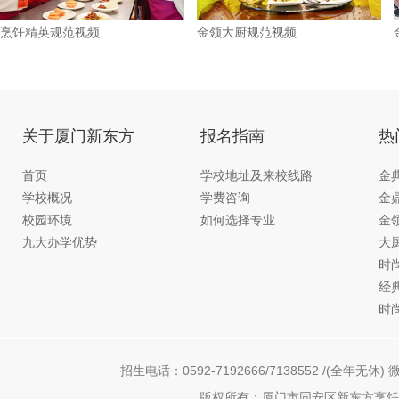
烹饪精英规范视频
金领大厨规范视频
关于厦门新东方
报名指南
热
首页
学校地址及来校线路
金
学校概况
学费咨询
金
校园环境
如何选择专业
金
九大办学优势
大
时
经
时
招生电话：0592-7192666/7138552 /(全年无休) 微
版权所有：厦门市同安区新东方烹饪职