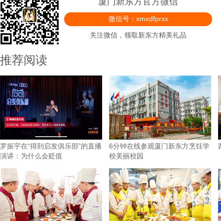
厦门新东方官方微信
微信号：xmxdfprxx
关注微信，领取新东方精美礼品
推荐阅读
罗振宇在“得到启发俱乐部”的直播
6分钟在线参观厦门新东方烹饪学
演讲：为什么会贬值
校美丽校园