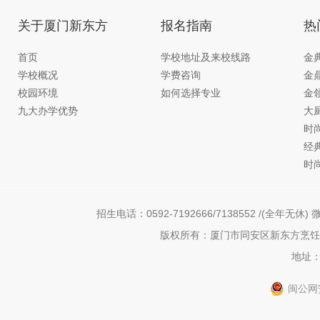
关于厦门新东方
报名指南
热
首页
学校地址及来校线路
金
学校概况
学费咨询
金
校园环境
如何选择专业
金
九大办学优势
大
时
经
时
招生电话：0592-7192666/7138552 /(全年无休) 微
版权所有：厦门市同安区新东方烹饪职
地址：
闽公网安