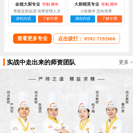
金领大厨专业
大厨精英专业
学制:两年
学制:两年
带薪定岗实训 培养管理人才
小班教学 定向培养
课程内容
了解学费
课程内容
了解学费
查看更多专业
点击拔打： 0592-7192666
实战中走出来的师资团队
更多 >