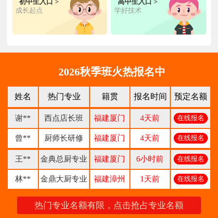
初中生入口 >
高中生入口 >
张**
金领大厨专业
福建厦门
8小时前
在线报名
成长起点
学好技术
钟**
经典西点专业
福建龙岩
5天前
在线报名
柯**
经典西点专业
福建厦门
1天前
在线报名
时尚西餐西点
2026秋季班火热报名中
赖**
福建三明
16小时前
在线报名
专业
陈**
大厨精英专业
福建福州
3天前
在线报名
姓名
热门专业
籍贯
报名时间
预定名额
谢**
西点店长班
福建厦门
4天前
在线报名
曾**
厨师长研修
福建厦门
4天前
在线报名
王**
金典总厨专业
福建厦门
6小时前
在线报名
林**
金鼎大厨专业
福建漳州
1天前
在线报名
陈**
时尚西点专业
福建泉州
3天前
在线报名
热门专业名额有限，点击抢占专业名额
张**
金领大厨专业
福建厦门
8小时前
在线报名