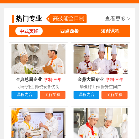
钟**
经典西点专业
福建龙岩
5天前
在线报名
热门专业
高技能全日制
查看更多 >
柯**
经典西点专业
福建厦门
1天前
在线报名
西点西餐
短创课程
中式烹饪
时尚西餐西点
赖**
福建三明
16小时前
在线报名
专业
陈**
大厨精英专业
福建福州
3天前
在线报名
谢**
西点店长班
福建厦门
4天前
在线报名
金典总厨专业
金鼎大厨专业
曾**
厨师长研修
福建厦门
4天前
学制:三年
学制:三年
在线报名
小班招生 师资设备优良
毕业好工作 晋升空间广
课程内容
了解学费
课程内容
了解学费