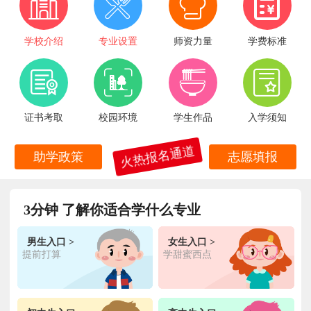
学校介绍
专业设置
师资力量
学费标准
证书考取
校园环境
学生作品
入学须知
火热报名通道
助学政策
志愿填报
3分钟 了解你适合学什么专业
王**
金典总厨专业
福建厦门
6小时前
在线报名
男生入口 >
女生入口 >
提前打算
学甜蜜西点
林**
金鼎大厨专业
福建漳州
1天前
在线报名
陈**
时尚西点专业
福建泉州
3天前
在线报名