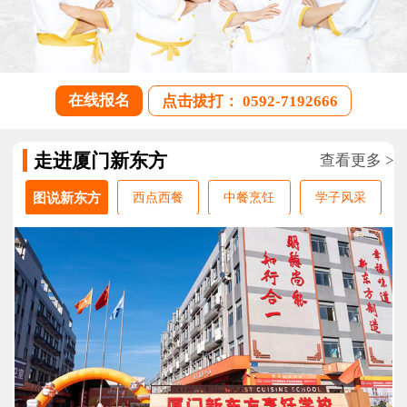
在线报名
点击拔打： 0592-7192666
走进厦门新东方
查看更多 >
图说新东方
西点西餐
中餐烹饪
学子风采