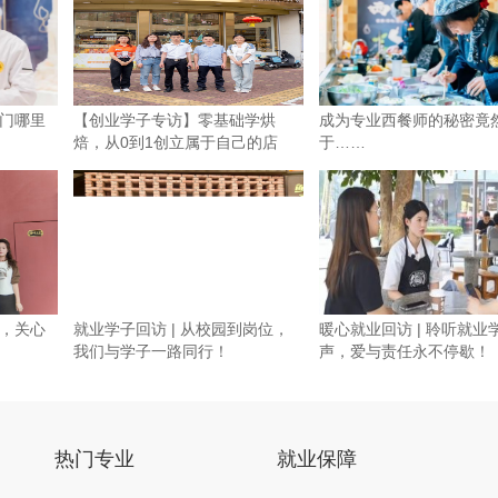
门哪里
【创业学子专访】零基础学烘
成为专业西餐师的秘密竟
焙，从0到1创立属于自己的店
于……
铺！
，关心
就业学子回访 | 从校园到岗位，
暖心就业回访 | 聆听就业
我们与学子一路同行！
声，爱与责任永不停歇！
热门专业
就业保障