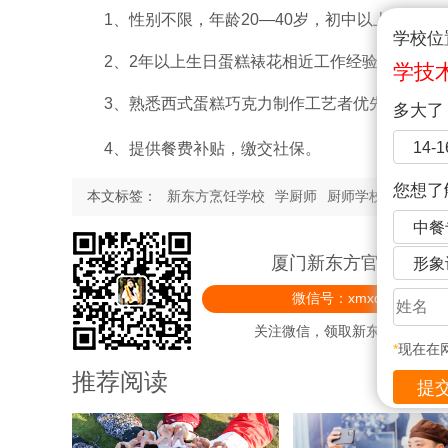
1、性别不限，年龄20—40岁，初中以上学历；
学校位
2、2年以上生日蛋糕裱花相近工作经验；
学技
3、熟悉西式蛋糕巧克力制作工艺者优先；
多大了
14-
4、提供餐费补贴，缴交社保。
您想了
本文标签：
新东方烹饪学校
学厨师
厨师学校
厨师培
中餐
厦门新东方官方微信
形象
微信号：xmxdfprxx
关注微信，领取新东方精美礼
*
现在在
推荐阅读