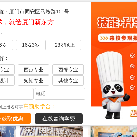
置：厦门市同安区马垵路101号
术，就选厦门新东方
：
16岁
16-23岁
23岁以上
解：
训
厦门学厨师
厦门厨师学校
厨师培训学校
厦门烹饪学校
专业
西点专业
西餐专业
设计
短期专业
其他专业
品
高额助学金：
网上报名可享
在线咨询学费