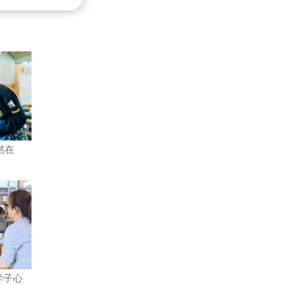
然在
学子心