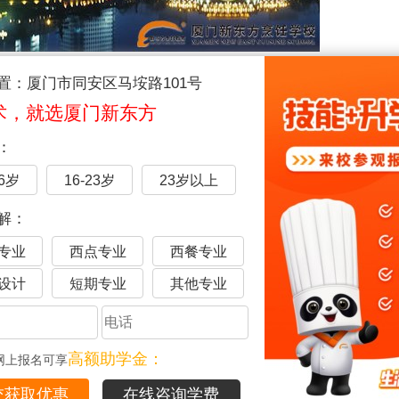
置：厦门市同安区马垵路101号
的服务态度，对工作充满热诚，务求令客人喜出望外 福州香格
术，就选厦门新东方
：
16岁
16-23岁
23岁以上
天八小时的工作制度 ;忠诚奖金、年终奖金、班次补贴 ;带薪年
解：
丰富的员工活动 ;个人发展空间等。
专业
西点专业
西餐专业
训
厦门学厨师
厦门厨师学校
厨师培训学校
厦门烹饪学校
设计
短期专业
其他专业
高额助学金：
网上报名可享
品
在线咨询学费