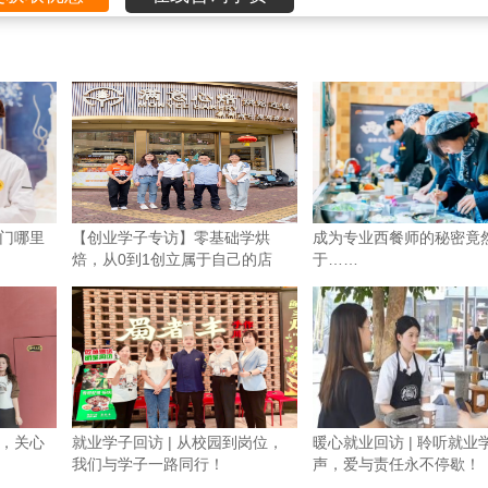
门哪里
【创业学子专访】零基础学烘
成为专业西餐师的秘密竟
焙，从0到1创立属于自己的店
于……
铺！
，关心
就业学子回访 | 从校园到岗位，
暖心就业回访 | 聆听就业
我们与学子一路同行！
声，爱与责任永不停歇！