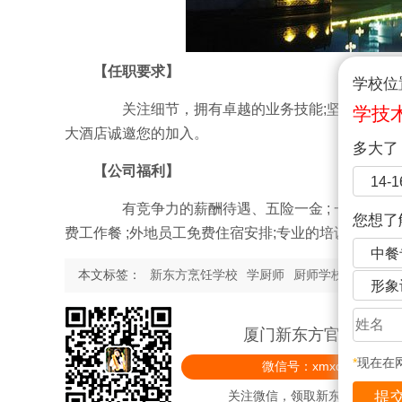
【任职要求】
学校位
关注细节，拥有卓越的业务技能;坚持认真周到
学技
大酒店诚邀您的加入。
多大了
【公司福利】
14-
有竞争力的薪酬待遇、五险一金 ; 一周五天、一
您想了
费工作餐 ;外地员工免费住宿安排;专业的培训机会; 
中餐
本文标签：
新东方烹饪学校
学厨师
厨师学校
厨师培
形象
厦门新东方官方微信
*
现在在
微信号：xmxdfprxx
关注微信，领取新东方精美礼