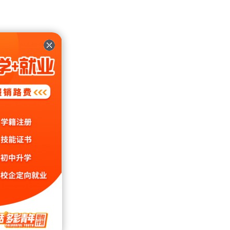
里拉
假;免