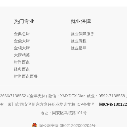
热门专业
就业保障
金典总厨
就业保障服务
金鼎大厨
就业流程
金领大厨
就业指导
大厨精英
时尚西点
经典西点
时尚西点西餐
666/7138552 /(全年无休) 微信：XMXDFXiDian 就业：0592-7138558 
有：厦门市同安区新东方烹饪职业培训学校 ICP备案号：
闽ICP备180122
地址：同安区马垵路101号
闽公网安备 35021202000204号