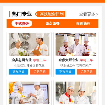
林**
金鼎大厨专业
福建漳州
1天前
在线报名
陈**
时尚西点专业
福建泉州
3天前
在线报名
热门专业
高技能全日制
查看更多 >
张**
金领大厨专业
福建厦门
8小时前
在线报名
西点西餐
短创课程
中式烹饪
钟**
经典西点专业
福建龙岩
5天前
在线报名
柯**
经典西点专业
福建厦门
1天前
在线报名
时尚西餐西点
赖**
福建三明
16小时前
在线报名
专业
金典总厨专业
金鼎大厨专业
学制:三年
学制:三年
陈**
大厨精英专业
福建福州
3天前
在线报名
小班招生 师资设备优良
毕业好工作 晋升空间广
课程内容
了解学费
课程内容
了解学费
谢**
西点店长班
福建厦门
4天前
在线报名
曾**
厨师长研修
福建厦门
4天前
在线报名