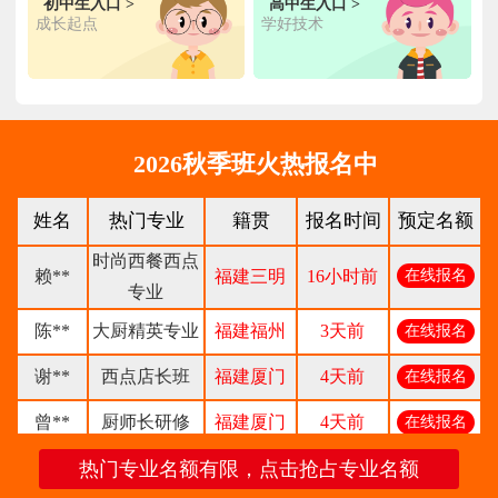
初中生入口 >
高中生入口 >
成长起点
学好技术
林**
金鼎大厨专业
福建漳州
1天前
在线报名
陈**
时尚西点专业
福建泉州
3天前
在线报名
张**
金领大厨专业
福建厦门
8小时前
在线报名
2026秋季班火热报名中
钟**
经典西点专业
福建龙岩
5天前
在线报名
柯**
经典西点专业
福建厦门
1天前
在线报名
姓名
热门专业
籍贯
报名时间
预定名额
时尚西餐西点
赖**
福建三明
16小时前
在线报名
专业
陈**
大厨精英专业
福建福州
3天前
在线报名
谢**
西点店长班
福建厦门
4天前
在线报名
曾**
厨师长研修
福建厦门
4天前
在线报名
王**
金典总厨专业
福建厦门
6小时前
在线报名
热门专业名额有限，点击抢占专业名额