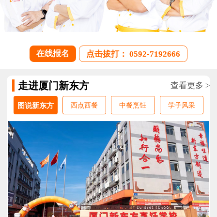
在线报名
点击拔打： 0592-7192666
走进厦门新东方
查看更多 >
图说新东方
西点西餐
中餐烹饪
学子风采