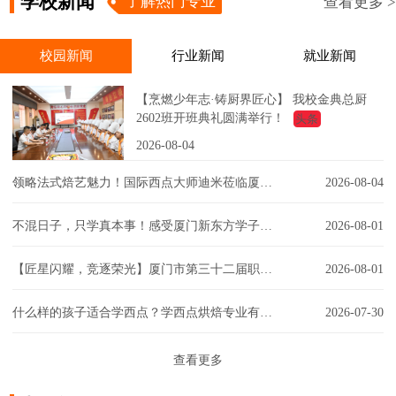
学校新闻
了解热门专业
查看更多 >
校园新闻
行业新闻
就业新闻
【烹燃少年志·铸厨界匠心】 我校金典总厨
2602班开班典礼圆满举行！
头条
2026-08-04
领略法式焙艺魅力！国际西点大师迪米莅临厦门新东方，匠心赋能西点课堂！
2026-08-04
不混日子，只学真本事！感受厦门新东方学子的实训日常！
2026-08-01
【匠星闪耀，竞逐荣光】厦门市第三十二届职工技能大赛同安区创意彩妆技能竞赛璀璨争锋
2026-08-01
什么样的孩子适合学西点？学西点烘焙专业有门槛吗？一文解答你的疑虑！
2026-07-30
查看更多