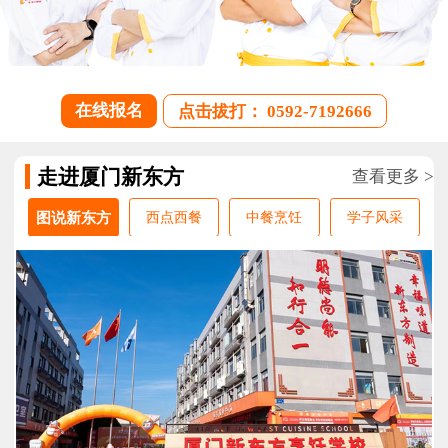
在线报名
点击拔打： 0592-7192666
走进厦门新东方
查看更多 >
图说新东方
西点西餐
中餐烹饪
学子风采