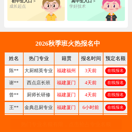
初中生入口 >
高中生入口 >
陈**
时尚西点专业
福建泉州
3天前
在线报名
成长起点
学好技术
张**
金领大厨专业
福建厦门
8小时前
在线报名
钟**
经典西点专业
福建龙岩
5天前
在线报名
柯**
经典西点专业
福建厦门
1天前
在线报名
2026秋季班火热报名中
时尚西餐西点
赖**
福建三明
16小时前
在线报名
姓名
热门专业
籍贯
报名时间
预定名额
专业
陈**
大厨精英专业
福建福州
3天前
在线报名
谢**
西点店长班
福建厦门
4天前
在线报名
曾**
厨师长研修
福建厦门
4天前
在线报名
王**
金典总厨专业
福建厦门
6小时前
在线报名
林**
金鼎大厨专业
福建漳州
1天前
在线报名
热门专业名额有限，点击抢占专业名额
陈**
时尚西点专业
福建泉州
3天前
在线报名