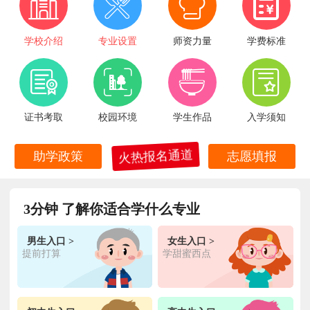
学校介绍
专业设置
师资力量
学费标准
证书考取
校园环境
学生作品
入学须知
火热报名通道
助学政策
志愿填报
3分钟 了解你适合学什么专业
男生入口 >
女生入口 >
提前打算
学甜蜜西点
王**
金典总厨专业
福建厦门
6小时前
在线报名
林**
金鼎大厨专业
福建漳州
1天前
在线报名