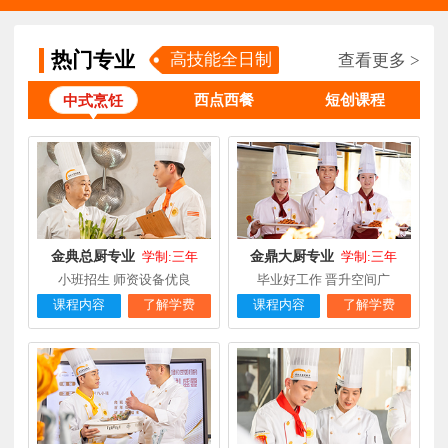
张**
金领大厨专业
福建厦门
8小时前
在线报名
热门专业
高技能全日制
查看更多 >
钟**
经典西点专业
福建龙岩
5天前
在线报名
西点西餐
短创课程
中式烹饪
柯**
经典西点专业
福建厦门
1天前
在线报名
时尚西餐西点
赖**
福建三明
16小时前
在线报名
专业
陈**
大厨精英专业
福建福州
3天前
在线报名
谢**
西点店长班
福建厦门
4天前
在线报名
金典总厨专业
金鼎大厨专业
学制:三年
学制:三年
小班招生 师资设备优良
毕业好工作 晋升空间广
曾**
厨师长研修
福建厦门
4天前
在线报名
课程内容
了解学费
课程内容
了解学费