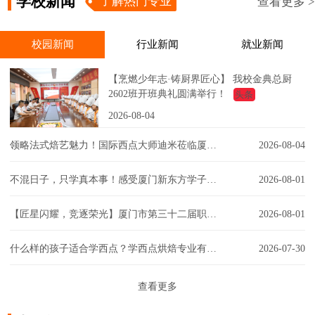
学校新闻
了解热门专业
查看更多 >
校园新闻
行业新闻
就业新闻
【烹燃少年志·铸厨界匠心】 我校金典总厨
2602班开班典礼圆满举行！
头条
2026-08-04
领略法式焙艺魅力！国际西点大师迪米莅临厦门新东方，匠心赋能西点课堂！
2026-08-04
不混日子，只学真本事！感受厦门新东方学子的实训日常！
2026-08-01
【匠星闪耀，竞逐荣光】厦门市第三十二届职工技能大赛同安区创意彩妆技能竞赛璀璨争锋
2026-08-01
什么样的孩子适合学西点？学西点烘焙专业有门槛吗？一文解答你的疑虑！
2026-07-30
查看更多