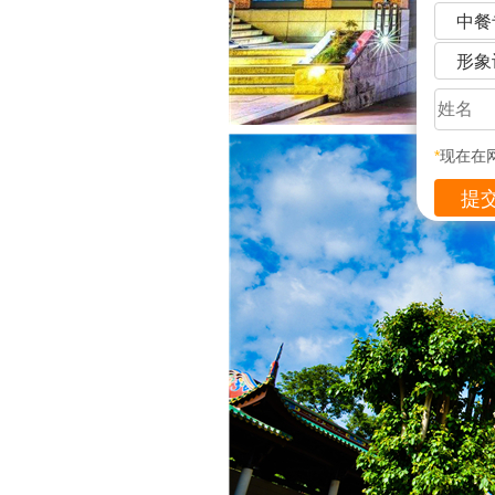
中餐
形象
*
现在在