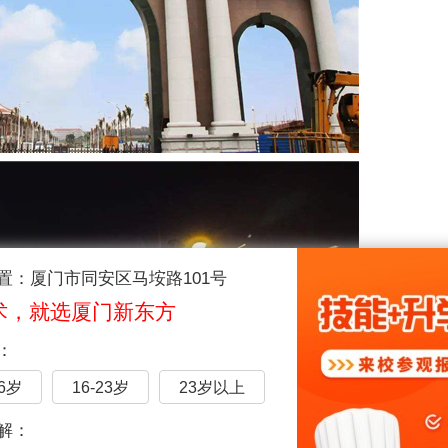
置：厦门市同安区马垵路101号
术，就选厦门新东方
：
16岁
16-23岁
23岁以上
解：