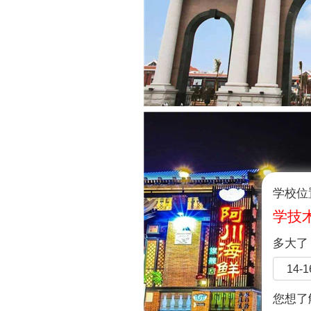
学校位
学技
多大了
14-
您想了