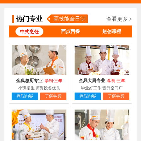
谢**
西点店长班
福建厦门
4天前
在线报名
热门专业
高技能全日制
查看更多 >
曾**
厨师长研修
福建厦门
4天前
在线报名
西点西餐
短创课程
中式烹饪
王**
金典总厨专业
福建厦门
6小时前
在线报名
林**
金鼎大厨专业
福建漳州
1天前
在线报名
陈**
时尚西点专业
福建泉州
3天前
在线报名
张**
金领大厨专业
福建厦门
8小时前
在线报名
金典总厨专业
金鼎大厨专业
学制:三年
学制:三年
小班招生 师资设备优良
毕业好工作 晋升空间广
钟**
经典西点专业
福建龙岩
5天前
在线报名
课程内容
了解学费
课程内容
了解学费
柯**
经典西点专业
福建厦门
1天前
在线报名
时尚西餐西点
赖**
福建三明
16小时前
在线报名
专业
陈**
大厨精英专业
福建福州
3天前
在线报名