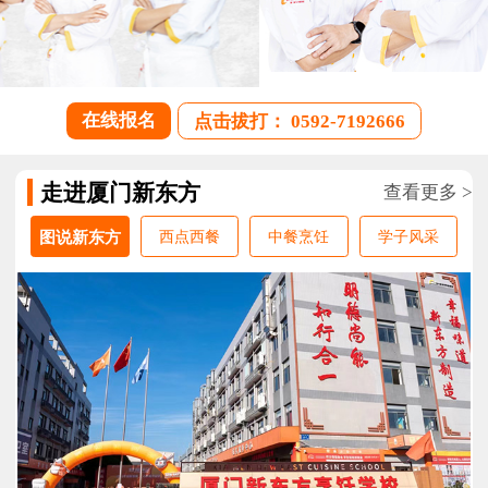
在线报名
点击拔打： 0592-7192666
走进厦门新东方
查看更多 >
图说新东方
西点西餐
中餐烹饪
学子风采