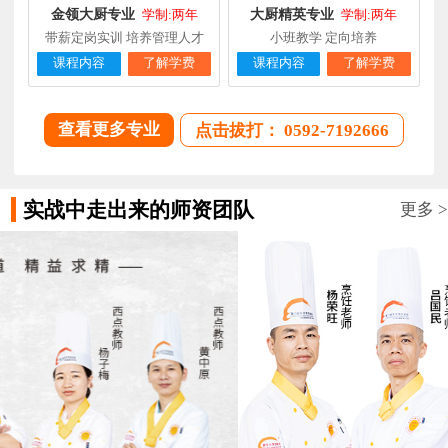
金领大厨专业
大厨精英专业
谢**
西点店长班
福建厦门
4天前
学制:两年
学制:两年
在线报名
带薪定岗实训 培养管理人才
小班教学 定向培养
曾**
厨师长研修
福建厦门
4天前
在线报名
课程内容
了解学费
课程内容
了解学费
查看更多专业
点击拔打： 0592-7192666
实战中走出来的师资团队
更多 >