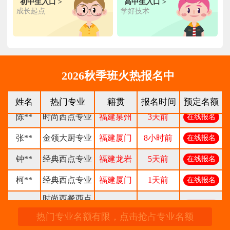
初中生入口 >
高中生入口 >
成长起点
学好技术
王**
金典总厨专业
福建厦门
6小时前
在线报名
2026秋季班火热报名中
林**
金鼎大厨专业
福建漳州
1天前
在线报名
姓名
热门专业
籍贯
报名时间
预定名额
陈**
时尚西点专业
福建泉州
3天前
在线报名
张**
金领大厨专业
福建厦门
8小时前
在线报名
钟**
经典西点专业
福建龙岩
5天前
在线报名
柯**
经典西点专业
福建厦门
1天前
在线报名
时尚西餐西点
赖**
福建三明
16小时前
在线报名
专业
热门专业名额有限，点击抢占专业名额
陈**
大厨精英专业
福建福州
3天前
在线报名