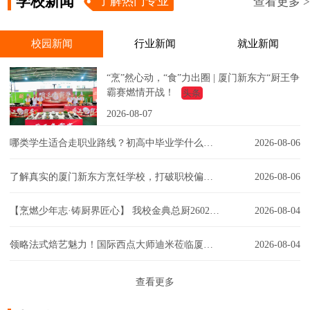
学校新闻
了解热门专业
查看更多 >
校园新闻
行业新闻
就业新闻
“烹”然心动，“食”力出圈 | 厦门新东方“厨王争
霸赛燃情开战！
头条
2026-08-07
哪类学生适合走职业路线？初高中毕业学什么技术好？
2026-08-06
了解真实的厦门新东方烹饪学校，打破职校偏见！
2026-08-06
【烹燃少年志·铸厨界匠心】 我校金典总厨2602班开班典礼圆满举行！
2026-08-04
领略法式焙艺魅力！国际西点大师迪米莅临厦门新东方，匠心赋能西点课堂！
2026-08-04
查看更多