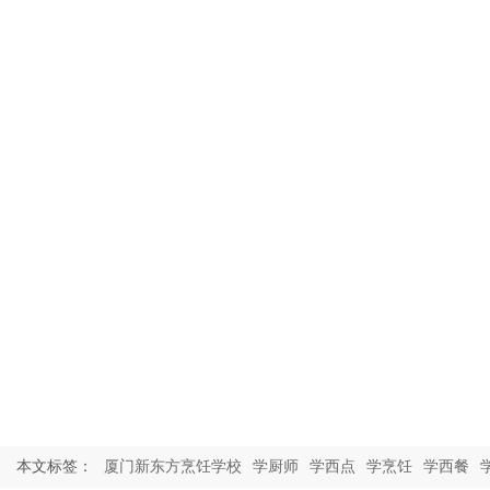
本文标签：
厦门新东方烹饪学校
学厨师
学西点
学烹饪
学西餐