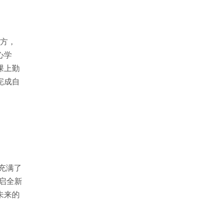
东方，
心学
课上勤
完成自
充满了
启全新
未来的