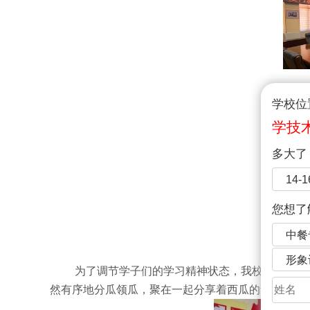
学校位
学技
多大了
-
14-
您想了
夏日
中餐
骄阳似
形象
为了调节学子们的学习精神状态，我校为学子们
然有序地分瓜领瓜，聚在一起分享着西瓜的甜脆，脸