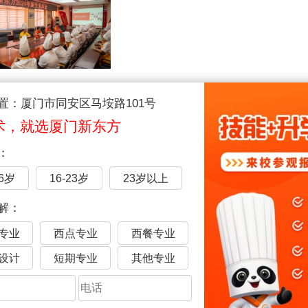
置：厦门市同安区马垵路101号
术，就选厦门新东方
03
：
逐梦未来，开启新章
未来，是无限的可能-
16岁
16-23岁
23岁以上
解：
送“清凉”，香甜沁人心
专业
西点专业
西餐专业
火，烈日当头，何以解暑？
设计
短期专业
其他专业
准备了解暑惊喜，送去了清爽可口的西瓜。新生们化身“吃瓜群众
上流露着灿烂又满足的笑容。