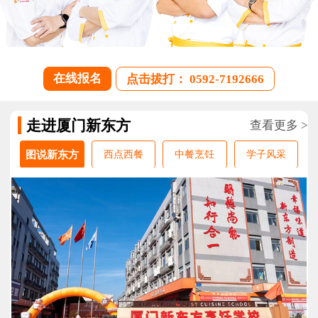
在线报名
点击拔打： 0592-7192666
走进厦门新东方
查看更多 >
图说新东方
西点西餐
中餐烹饪
学子风采