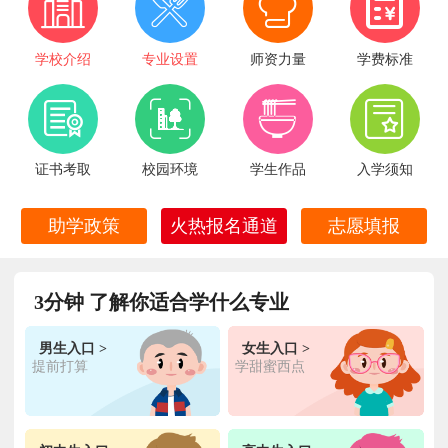
学校介绍
专业设置
师资力量
学费标准
证书考取
校园环境
学生作品
入学须知
火热报名通道
助学政策
志愿填报
王**
金典总厨专业
福建厦门
6小时前
在线报名
3分钟 了解你适合学什么专业
林**
金鼎大厨专业
福建漳州
1天前
在线报名
男生入口 >
女生入口 >
提前打算
学甜蜜西点
陈**
时尚西点专业
福建泉州
3天前
在线报名
张**
金领大厨专业
福建厦门
8小时前
在线报名