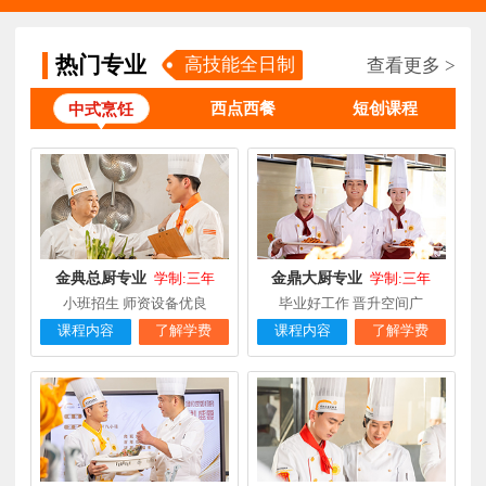
柯**
经典西点专业
福建厦门
1天前
在线报名
热门专业
高技能全日制
查看更多 >
时尚西餐西点
赖**
福建三明
16小时前
在线报名
专业
西点西餐
短创课程
中式烹饪
陈**
大厨精英专业
福建福州
3天前
在线报名
谢**
西点店长班
福建厦门
4天前
在线报名
曾**
厨师长研修
福建厦门
4天前
在线报名
金典总厨专业
金鼎大厨专业
学制:三年
学制:三年
小班招生 师资设备优良
毕业好工作 晋升空间广
课程内容
了解学费
课程内容
了解学费