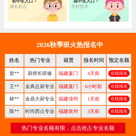
初中生入口 >
高中生入口 >
钟**
经典西点专业
福建龙岩
5天前
在线报名
成长起点
学好技术
柯**
经典西点专业
福建厦门
1天前
在线报名
时尚西餐西点
赖**
福建三明
16小时前
在线报名
专业
2026秋季班火热报名中
陈**
大厨精英专业
福建福州
3天前
在线报名
谢**
西点店长班
福建厦门
4天前
在线报名
姓名
热门专业
籍贯
报名时间
预定名额
曾**
厨师长研修
福建厦门
4天前
在线报名
王**
金典总厨专业
福建厦门
6小时前
在线报名
林**
金鼎大厨专业
福建漳州
1天前
在线报名
陈**
时尚西点专业
福建泉州
3天前
在线报名
张**
金领大厨专业
福建厦门
8小时前
在线报名
热门专业名额有限，点击抢占专业名额
钟**
经典西点专业
福建龙岩
5天前
在线报名