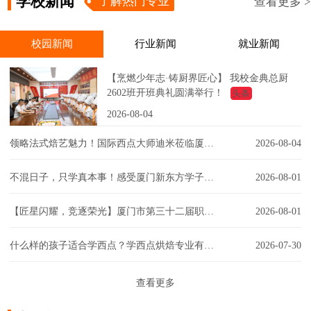
学校新闻
了解热门专业
查看更多 >
校园新闻
行业新闻
就业新闻
【烹燃少年志·铸厨界匠心】 我校金典总厨
2602班开班典礼圆满举行！
头条
2026-08-04
领略法式焙艺魅力！国际西点大师迪米莅临厦门新东方，匠心赋能西点课堂！
2026-08-04
不混日子，只学真本事！感受厦门新东方学子的实训日常！
2026-08-01
【匠星闪耀，竞逐荣光】厦门市第三十二届职工技能大赛同安区创意彩妆技能竞赛璀璨争锋
2026-08-01
什么样的孩子适合学西点？学西点烘焙专业有门槛吗？一文解答你的疑虑！
2026-07-30
查看更多