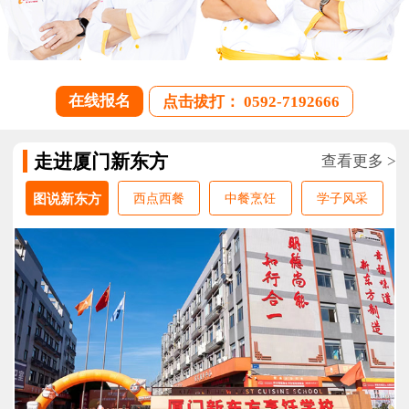
在线报名
点击拔打： 0592-7192666
走进厦门新东方
查看更多 >
图说新东方
西点西餐
中餐烹饪
学子风采