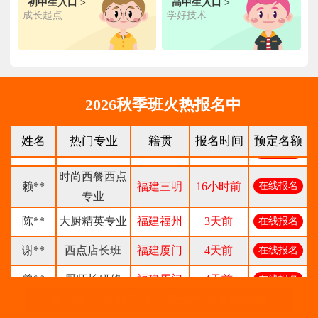
王**
金典总厨专业
福建厦门
6小时前
在线报名
初中生入口 >
高中生入口 >
成长起点
学好技术
林**
金鼎大厨专业
福建漳州
1天前
在线报名
陈**
时尚西点专业
福建泉州
3天前
在线报名
张**
金领大厨专业
福建厦门
8小时前
在线报名
2026秋季班火热报名中
钟**
经典西点专业
福建龙岩
5天前
在线报名
姓名
热门专业
籍贯
报名时间
预定名额
柯**
经典西点专业
福建厦门
1天前
在线报名
时尚西餐西点
赖**
福建三明
16小时前
在线报名
专业
陈**
大厨精英专业
福建福州
3天前
在线报名
谢**
西点店长班
福建厦门
4天前
在线报名
曾**
厨师长研修
福建厦门
4天前
在线报名
热门专业名额有限，点击抢占专业名额
王**
金典总厨专业
福建厦门
6小时前
在线报名