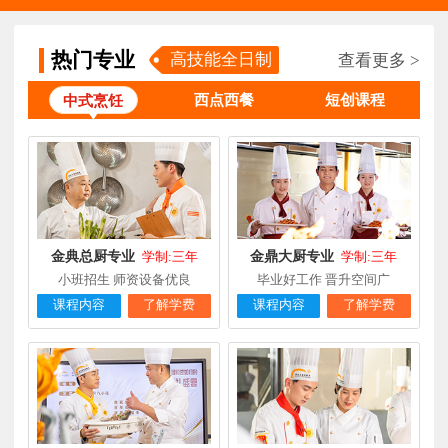
林**
金鼎大厨专业
福建漳州
1天前
在线报名
热门专业
高技能全日制
查看更多 >
陈**
时尚西点专业
福建泉州
3天前
在线报名
西点西餐
短创课程
中式烹饪
张**
金领大厨专业
福建厦门
8小时前
在线报名
钟**
经典西点专业
福建龙岩
5天前
在线报名
柯**
经典西点专业
福建厦门
1天前
在线报名
时尚西餐西点
赖**
福建三明
16小时前
在线报名
专业
金典总厨专业
金鼎大厨专业
学制:三年
学制:三年
小班招生 师资设备优良
毕业好工作 晋升空间广
陈**
大厨精英专业
福建福州
3天前
在线报名
课程内容
了解学费
课程内容
了解学费
谢**
西点店长班
福建厦门
4天前
在线报名
曾**
厨师长研修
福建厦门
4天前
在线报名