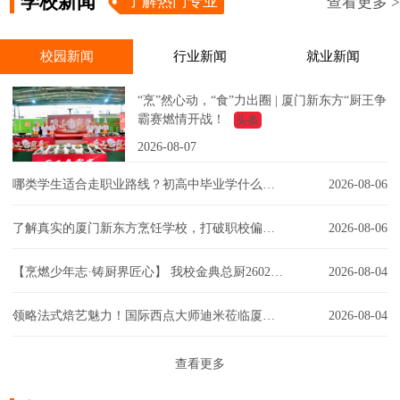
学校新闻
了解热门专业
查看更多 >
校园新闻
行业新闻
就业新闻
“烹”然心动，“食”力出圈 | 厦门新东方“厨王争
霸赛燃情开战！
头条
2026-08-07
哪类学生适合走职业路线？初高中毕业学什么技术好？
2026-08-06
了解真实的厦门新东方烹饪学校，打破职校偏见！
2026-08-06
【烹燃少年志·铸厨界匠心】 我校金典总厨2602班开班典礼圆满举行！
2026-08-04
领略法式焙艺魅力！国际西点大师迪米莅临厦门新东方，匠心赋能西点课堂！
2026-08-04
查看更多