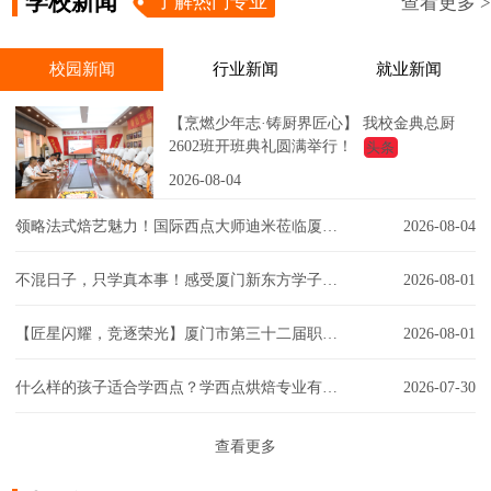
学校新闻
了解热门专业
查看更多 >
校园新闻
行业新闻
就业新闻
【烹燃少年志·铸厨界匠心】 我校金典总厨
2602班开班典礼圆满举行！
头条
2026-08-04
领略法式焙艺魅力！国际西点大师迪米莅临厦门新东方，匠心赋能西点课堂！
2026-08-04
不混日子，只学真本事！感受厦门新东方学子的实训日常！
2026-08-01
【匠星闪耀，竞逐荣光】厦门市第三十二届职工技能大赛同安区创意彩妆技能竞赛璀璨争锋
2026-08-01
什么样的孩子适合学西点？学西点烘焙专业有门槛吗？一文解答你的疑虑！
2026-07-30
查看更多