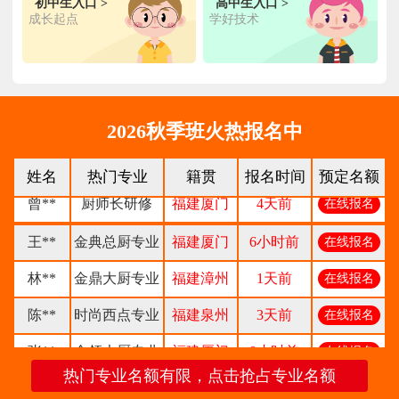
钟**
经典西点专业
福建龙岩
5天前
在线报名
初中生入口 >
高中生入口 >
成长起点
学好技术
柯**
经典西点专业
福建厦门
1天前
在线报名
时尚西餐西点
赖**
福建三明
16小时前
在线报名
专业
陈**
大厨精英专业
福建福州
3天前
在线报名
2026秋季班火热报名中
谢**
西点店长班
福建厦门
4天前
在线报名
姓名
热门专业
籍贯
报名时间
预定名额
曾**
厨师长研修
福建厦门
4天前
在线报名
王**
金典总厨专业
福建厦门
6小时前
在线报名
林**
金鼎大厨专业
福建漳州
1天前
在线报名
陈**
时尚西点专业
福建泉州
3天前
在线报名
张**
金领大厨专业
福建厦门
8小时前
在线报名
热门专业名额有限，点击抢占专业名额
钟**
经典西点专业
福建龙岩
5天前
在线报名