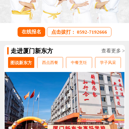
在线报名
点击拔打： 0592-7192666
走进厦门新东方
查看更多 >
图说新东方
西点西餐
中餐烹饪
学子风采