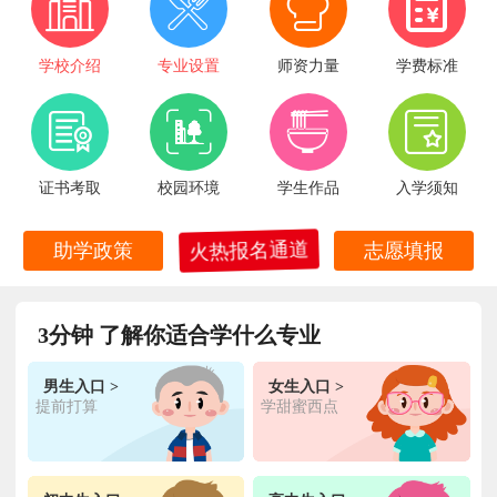
学校介绍
专业设置
师资力量
学费标准
证书考取
校园环境
学生作品
入学须知
火热报名通道
助学政策
志愿填报
王**
金典总厨专业
福建厦门
6小时前
在线报名
3分钟 了解你适合学什么专业
林**
金鼎大厨专业
福建漳州
1天前
在线报名
男生入口 >
女生入口 >
陈**
时尚西点专业
福建泉州
3天前
提前打算
学甜蜜西点
在线报名
张**
金领大厨专业
福建厦门
8小时前
在线报名