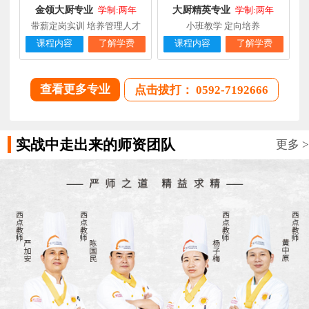
金领大厨专业
大厨精英专业
学制:两年
学制:两年
带薪定岗实训 培养管理人才
小班教学 定向培养
课程内容
了解学费
课程内容
了解学费
查看更多专业
点击拔打： 0592-7192666
实战中走出来的师资团队
更多 >