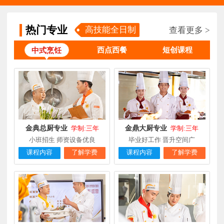
柯**
经典西点专业
福建厦门
1天前
在线报名
热门专业
时尚西餐西点
高技能全日制
查看更多 >
赖**
福建三明
16小时前
在线报名
专业
西点西餐
短创课程
中式烹饪
陈**
大厨精英专业
福建福州
3天前
在线报名
谢**
西点店长班
福建厦门
4天前
在线报名
曾**
厨师长研修
福建厦门
4天前
在线报名
金典总厨专业
金鼎大厨专业
学制:三年
学制:三年
小班招生 师资设备优良
毕业好工作 晋升空间广
课程内容
了解学费
课程内容
了解学费