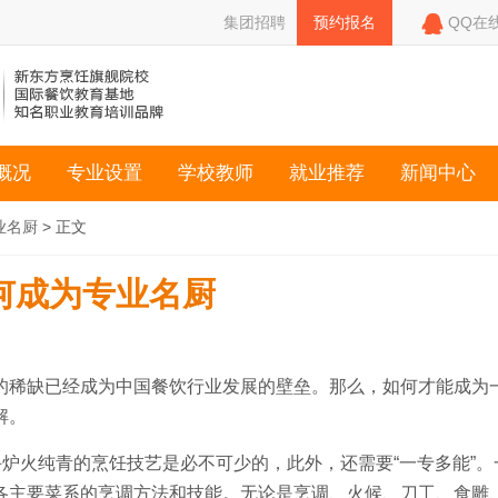

集团招聘
预约报名
QQ在
概况
专业设置
学校教师
就业推荐
新闻中心
业名厨
> 正文
何成为专业名厨
的稀缺已经成为中国餐饮行业发展的壁垒。那么，如何才能成为
解。
手炉火纯青的烹饪技艺是必不可少的，此外，还需要“一专多能”。
各主要菜系的烹调方法和技能。无论是烹调、火候、刀工、食雕