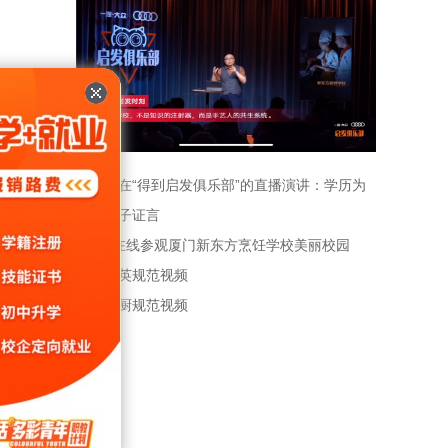
罗振宇在“得到启发俱乐部”的直播演讲：学历为
什么会贬值
创业学子证言
6分钟在线参观厦门新东方烹饪学校美丽校园
西点精英规范视频
饮行业
西餐主厨规范视频