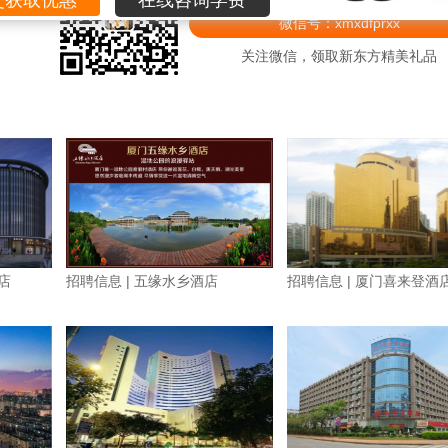
微信号：xmxdfprxx
关注微信，领取新东方精美礼品
店
招聘信息 | 五缘水乡酒店
招聘信息 | 厦门喜来登酒