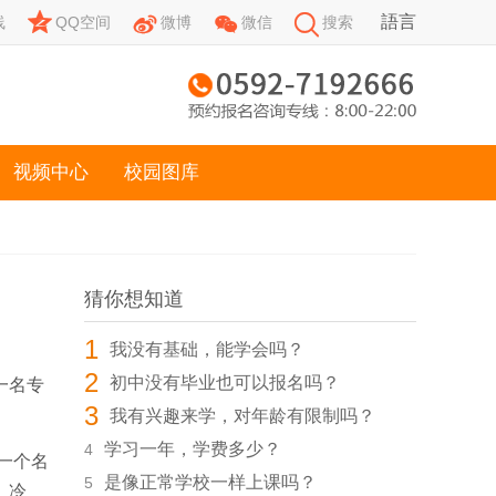




語言
线
QQ空间
微博
微信
搜索
视频中心
校园图库
猜你想知道
1
我没有基础，能学会吗？
2
初中没有毕业也可以报名吗？
一名专
3
我有兴趣来学，对年龄有限制吗？
学习一年，学费多少？
4
一个名
是像正常学校一样上课吗？
5
、冷