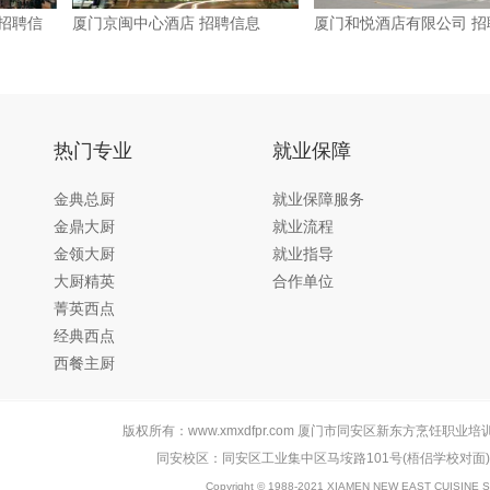
 招聘信
厦门京闽中心酒店 招聘信息
厦门和悦酒店有限公司 招
热门专业
就业保障
金典总厨
就业保障服务
金鼎大厨
就业流程
金领大厨
就业指导
大厨精英
合作单位
菁英西点
经典西点
西餐主厨
版权所有：www.xmxdfpr.com 厦门市同安区新东方烹饪职业培
同安校区：同安区工业集中区马垵路101号(梧侣学校对面
Copyright © 1988-2021 XIAMEN NEW EAST CUISINE