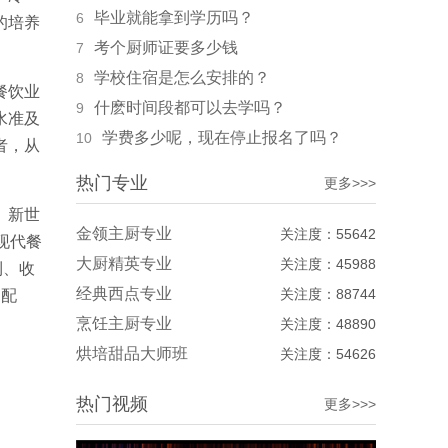
毕业就能拿到学历吗？
6
的培养
考个厨师证要多少钱
7
学校住宿是怎么安排的？
8
餐饮业
什麽时间段都可以去学吗？
9
水准及
学费多少呢，现在停止报名了吗？
10
者，从
热门专业
更多>>>
。新世
金领主厨专业
关注度：55642
现代餐
大厨精英专业
关注度：45988
利、收
经典西点专业
关注度：88744
切配
烹饪主厨专业
关注度：48890
烘培甜品大师班
关注度：54626
热门视频
更多>>>