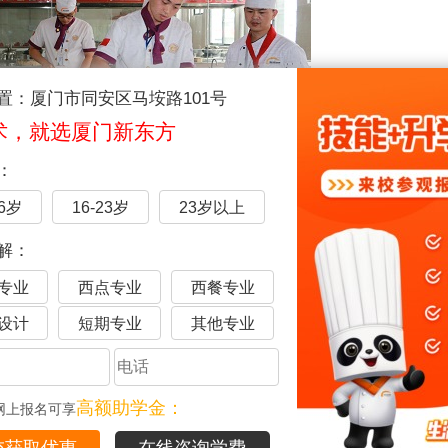
置：厦门市同安区马垵路101号
术，就选厦门新东方
：
16岁
16-23岁
23岁以上
解：
厦门新东方厨师学校上课
专业
西点专业
西餐专业
育的同时，还有酒店经营及管理理念的培训和教授，给有志于餐
代餐饮行业所稀缺的专业名厨，推动中国餐饮行业的发展。
设计
短期专业
其他专业
训
厦门学厨师
厦门厨师学校
厨师培训学校
厦门烹饪学校
高额助学金：
网上报名可享
厦门新东方官方微信
在线咨询学费