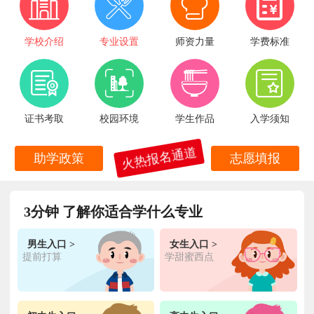
学校介绍
专业设置
师资力量
学费标准
证书考取
校园环境
学生作品
入学须知
火热报名通道
助学政策
志愿填报
3分钟 了解你适合学什么专业
王**
金典总厨专业
福建厦门
6小时前
在线报名
林**
金鼎大厨专业
福建漳州
1天前
在线报名
男生入口 >
女生入口 >
提前打算
学甜蜜西点
陈**
时尚西点专业
福建泉州
3天前
在线报名
张**
金领大厨专业
福建厦门
8小时前
在线报名