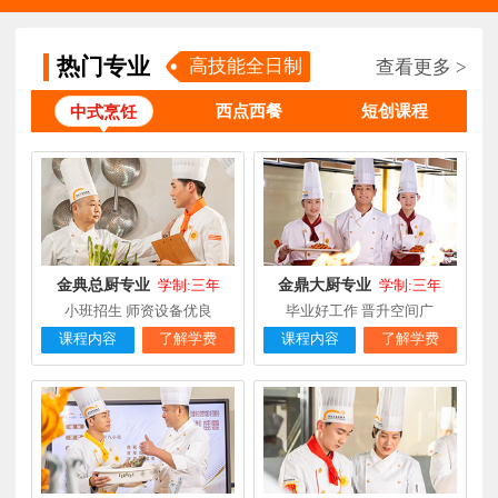
钟**
经典西点专业
福建龙岩
5天前
在线报名
柯**
经典西点专业
福建厦门
1天前
在线报名
热门专业
高技能全日制
查看更多 >
时尚西餐西点
赖**
福建三明
16小时前
在线报名
西点西餐
短创课程
中式烹饪
专业
陈**
大厨精英专业
福建福州
3天前
在线报名
谢**
西点店长班
福建厦门
4天前
在线报名
曾**
厨师长研修
福建厦门
4天前
在线报名
金典总厨专业
金鼎大厨专业
学制:三年
学制:三年
小班招生 师资设备优良
毕业好工作 晋升空间广
课程内容
了解学费
课程内容
了解学费