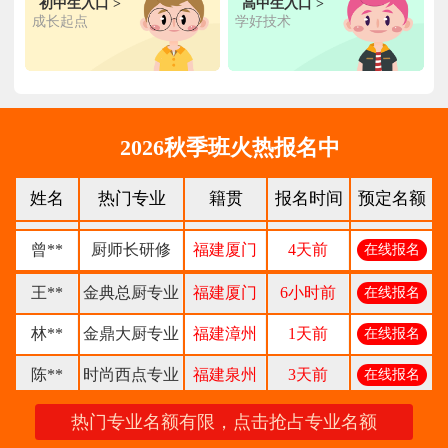
初中生入口 >
高中生入口 >
钟**
经典西点专业
福建龙岩
5天前
成长起点
学好技术
在线报名
柯**
经典西点专业
福建厦门
1天前
在线报名
时尚西餐西点
赖**
福建三明
16小时前
在线报名
专业
2026秋季班火热报名中
陈**
大厨精英专业
福建福州
3天前
在线报名
姓名
热门专业
籍贯
报名时间
预定名额
谢**
西点店长班
福建厦门
4天前
在线报名
曾**
厨师长研修
福建厦门
4天前
在线报名
王**
金典总厨专业
福建厦门
6小时前
在线报名
林**
金鼎大厨专业
福建漳州
1天前
在线报名
陈**
时尚西点专业
福建泉州
3天前
在线报名
张**
金领大厨专业
福建厦门
8小时前
在线报名
热门专业名额有限，点击抢占专业名额