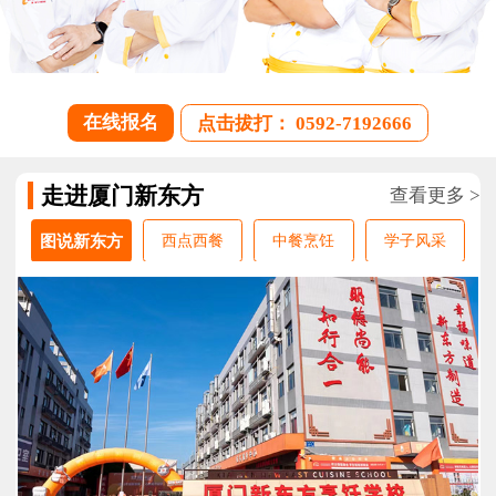
在线报名
点击拔打： 0592-7192666
走进厦门新东方
查看更多 >
图说新东方
西点西餐
中餐烹饪
学子风采