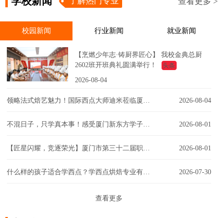
学校新闻
了解热门专业
查看更多 >
校园新闻
行业新闻
就业新闻
【烹燃少年志·铸厨界匠心】 我校金典总厨
2602班开班典礼圆满举行！
头条
2026-08-04
领略法式焙艺魅力！国际西点大师迪米莅临厦门新东方，匠心赋能西点课堂！
2026-08-04
不混日子，只学真本事！感受厦门新东方学子的实训日常！
2026-08-01
【匠星闪耀，竞逐荣光】厦门市第三十二届职工技能大赛同安区创意彩妆技能竞赛璀璨争锋
2026-08-01
什么样的孩子适合学西点？学西点烘焙专业有门槛吗？一文解答你的疑虑！
2026-07-30
查看更多