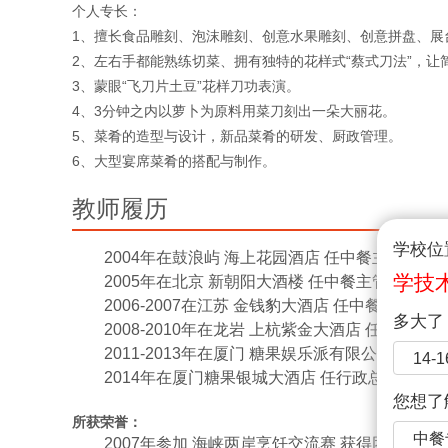
个人专长：
1、擅长食品雕刻、泡沫雕刻、创意水果雕刻、创意拼盘、展
2、左右手都能熟练切菜、拥有独特的花样式“蔡式刀法”，
3、蒙眼“飞刀片土豆”花样刀功表演。
4、3分钟之内以萝卜为原料用菜刀刻出一朵大丽花。
5、菜肴的造型与设计，新品菜肴的研发、厨政管理。
6、大型宴席菜肴的搭配与制作。
教师履历
学校位
2004年在鼓浪屿 海上花园酒店 任中餐主管。
学技
2005年在北京 新朝阳大酒楼 任中餐主管。
2006-2007在江苏 金钱豹大酒店 任中餐主管。
多大了
2008-2010年在龙岩 上杭紫金大酒店 任中餐主
2011-2013年在厦门 糖果娱乐派有限公司 任中
14-
2014年在厦门糖果银城大酒店 任行政总厨。
您想了
所获荣誉：
中餐
2007年参加 海峡两岸烹饪交流赛 获得团体金奖