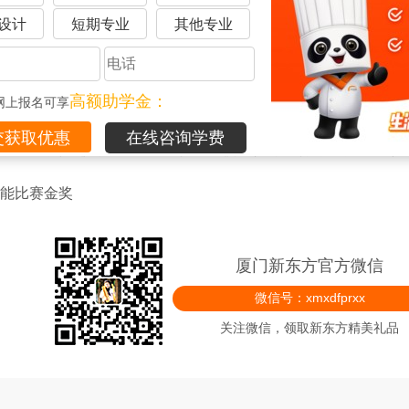
视。
设计
短期专业
其他专业
届民俗文化艺术节传统手工艺品展。
拼雕刻银奖。
高额助学金：
网上报名可享
武雕刻银奖。
肴居”杯特色菜肴竞赛金奖和古早味传承奖，同时组织我校师生10人
在线咨询学费
并获金奖10枚；2017年9月代表我校在厦门“国际荣誉酒店”个
技能比赛金奖
厦门新东方官方微信
微信号：xmxdfprxx
关注微信，领取新东方精美礼品