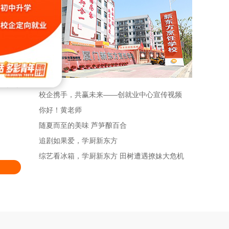
，参加
人绝技演
校企携手，共赢未来——创就业中心宣传视频
你好！黄老师
随夏而至的美味 芦笋酿百合
追剧如果爱，学厨新东方
综艺看冰箱，学厨新东方 田树遭遇撩妹大危机