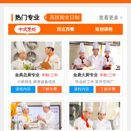
张**
金领大厨专业
福建厦门
8小时前
在线报名
钟**
经典西点专业
福建龙岩
5天前
在线报名
热门专业
高技能全日制
查看更多 >
柯**
经典西点专业
福建厦门
1天前
在线报名
西点西餐
短创课程
中式烹饪
时尚西餐西点
赖**
福建三明
16小时前
在线报名
专业
陈**
大厨精英专业
福建福州
3天前
在线报名
谢**
西点店长班
福建厦门
4天前
在线报名
金典总厨专业
金鼎大厨专业
学制:三年
学制:三年
曾**
厨师长研修
福建厦门
4天前
在线报名
小班招生 师资设备优良
毕业好工作 晋升空间广
课程内容
了解学费
课程内容
了解学费