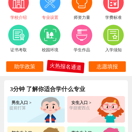
学校介绍
专业设置
师资力量
学费标准
证书考取
校园环境
学生作品
入学须知
火热报名通道
助学政策
志愿填报
3分钟 了解你适合学什么专业
男生入口 >
女生入口 >
王**
金典总厨专业
福建厦门
6小时前
在线报名
提前打算
学甜蜜西点
林**
金鼎大厨专业
福建漳州
1天前
在线报名
陈**
时尚西点专业
福建泉州
3天前
在线报名