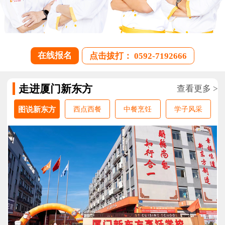
在线报名
点击拔打： 0592-7192666
走进厦门新东方
查看更多 >
图说新东方
西点西餐
中餐烹饪
学子风采