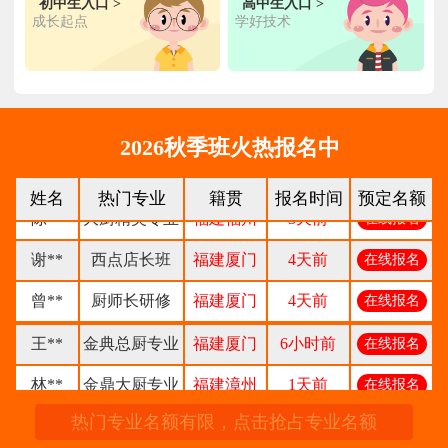
初中生入口 >
高中生入口 >
成长起点
学好技术
张**
金领大厨专业
福建厦门
8小时前
在线报名
钟**
经典西点专业
福建龙岩
5天前
在线报名
柯**
经典西点专业
福建厦门
1天前
在线报名
2026秋季班火热报名中
时尚西餐西点
赖**
福建三明
16小时前
在线报名
专业
姓名
热门专业
籍贯
报名时间
预定名额
陈**
大厨精英专业
福建福州
3天前
在线报名
谢**
西点店长班
福建厦门
4天前
在线报名
曾**
厨师长研修
福建厦门
4天前
在线报名
王**
金典总厨专业
福建厦门
6小时前
在线报名
林**
金鼎大厨专业
福建漳州
1天前
在线报名
陈**
时尚西点专业
福建泉州
3天前
热门专业名额有限，点击抢占专业名额
在线报名