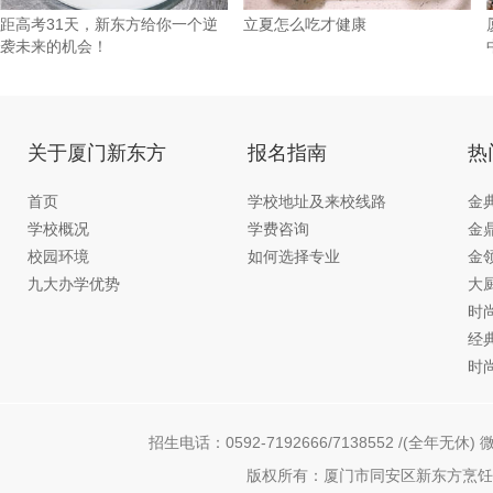
距高考31天，新东方给你一个逆
立夏怎么吃才健康
袭未来的机会！
关于厦门新东方
报名指南
热
首页
学校地址及来校线路
金
学校概况
学费咨询
金
校园环境
如何选择专业
金
九大办学优势
大
时
经
时
招生电话：0592-7192666/7138552 /(全年无休) 微
版权所有：厦门市同安区新东方烹饪职