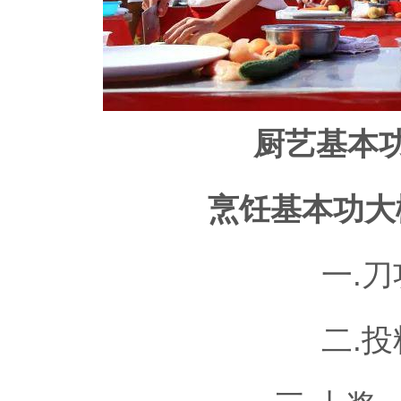
厨艺基本
烹饪基本功大
一.
二.