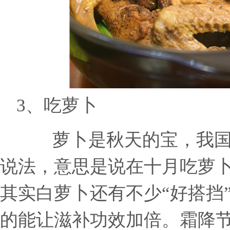
3、
吃萝卜
萝卜是秋天的宝，我国
说法，意思是说在十月吃萝
其实白萝卜还有不少“好搭挡
的能让滋补功效加倍。霜降