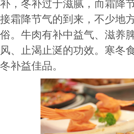
补，冬补过于滋腻，而霜降
接霜降节气的到来，不少地
俗。牛肉有补中益气、滋养
风、止渴止涎的功效。寒冬
冬补益佳品。