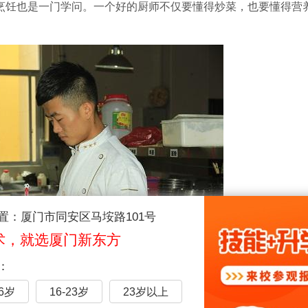
烹饪也是一门学问。一个好的厨师不仅要懂得炒菜，也要懂得营
置：厦门市同安区马垵路101号
术，就选厦门新东方
：
16岁
16-23岁
23岁以上