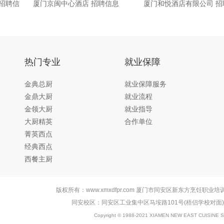
 招聘信
厦门京闽中心酒店 招聘信息
厦门和悦酒店有限公司 招
热门专业
就业保障
金典总厨
就业保障服务
金鼎大厨
就业流程
金领大厨
就业指导
大厨精英
合作单位
菁英西点
经典西点
西餐主厨
版权所有：www.xmxdfpr.com 厦门市同安区新东方烹饪职业培
同安校区：同安区工业集中区马垵路101号(梧侣学校对面
Copyright © 1988-2021 XIAMEN NEW EAST CUISINE