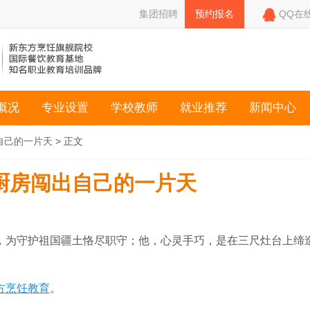

集团招聘
预约报名
QQ在
概况
专业设置
学校教师
就业推荐
新闻中心
自己的一片天
> 正文
厨房闯出自己的一片天
，为守护祖国疆土恪尽职守；他，心灵手巧，是在三尺灶台上缔
方烹饪教育
。