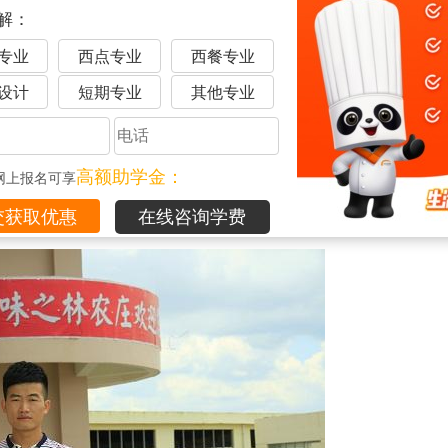
解：
上海避风塘美食有限公司工作的机会。一开始是灶台，职位虽然低
章表示，在这样大型的公司工作，学到了很多有用的管理和厨艺
专业
西点专业
西餐专业
设计
短期专业
其他专业
饮业的发展有了一个全面深刻的了解。时值学校一直鼓励学生创
主创业，回到瑞金，他把自己的想法同家人和朋友们说了一下，
高额助学金：
网上报名可享
展，一个好的饮食环境，再加好的游玩项目，也就有了很好的立
在线咨询学费