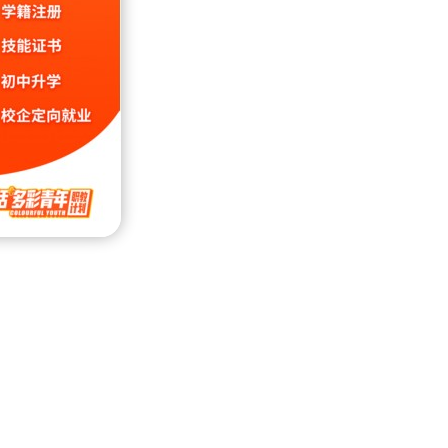
，但得
知识。
业，身
一番讨
足点，