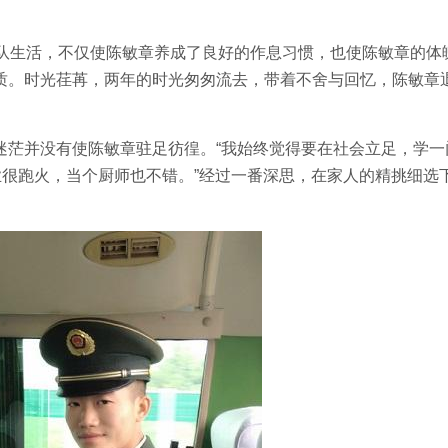
部队生活，不仅使陈敏章养成了良好的作息习惯，也使陈敏章的体
质。时光荏苒，两年的时光匆匆流去，带着不舍与回忆，陈敏章
迷茫并没有使陈敏章驻足彷徨。“我始终觉得要在社会立足，学一
业很跑火，当个厨师也不错。”经过一番深思，在家人的精挑细选