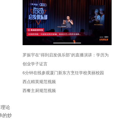
罗振宇在“得到启发俱乐部”的直播演讲：学历为
什么会贬值
创业学子证言
6分钟在线参观厦门新东方烹饪学校美丽校园
西点精英规范视频
西餐主厨规范视频
，理论
单的炒