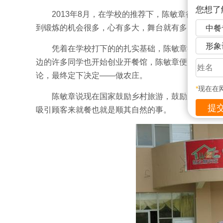
您想了
2013年8月，在学校的推荐下，陈敏章得到了
到锻炼的机会很多，心有多大，舞台就有多大，陈敏
中餐
形象
凭着在学校打下的的扎实基础，陈敏章很快对餐
边的许多同学也开始创业开餐馆，陈敏章便盘算着自
论，最终定下决定——做农庄。
*
现在在
陈敏章说现在国家鼓励乡村旅游，鼓励新农村发
吸引顾客来就餐也就是顺其自然的事。