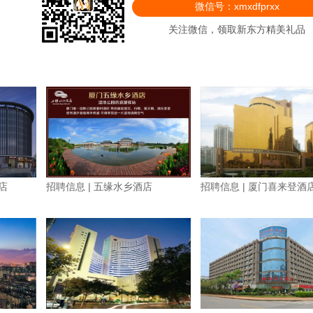
微信号：xmxdfprxx
关注微信，领取新东方精美礼品
店
招聘信息 | 五缘水乡酒店
招聘信息 | 厦门喜来登酒