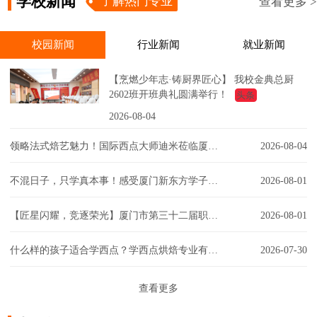
学校新闻
了解热门专业
查看更多 >
校园新闻
行业新闻
就业新闻
【烹燃少年志·铸厨界匠心】 我校金典总厨
2602班开班典礼圆满举行！
头条
2026-08-04
领略法式焙艺魅力！国际西点大师迪米莅临厦门新东方，匠心赋能西点课堂！
2026-08-04
不混日子，只学真本事！感受厦门新东方学子的实训日常！
2026-08-01
【匠星闪耀，竞逐荣光】厦门市第三十二届职工技能大赛同安区创意彩妆技能竞赛璀璨争锋
2026-08-01
什么样的孩子适合学西点？学西点烘焙专业有门槛吗？一文解答你的疑虑！
2026-07-30
查看更多