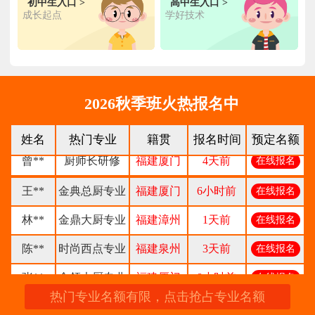
钟**
经典西点专业
福建龙岩
5天前
在线报名
初中生入口 >
高中生入口 >
成长起点
学好技术
柯**
经典西点专业
福建厦门
1天前
在线报名
时尚西餐西点
赖**
福建三明
16小时前
在线报名
专业
陈**
大厨精英专业
福建福州
3天前
在线报名
2026秋季班火热报名中
谢**
西点店长班
福建厦门
4天前
在线报名
姓名
热门专业
籍贯
报名时间
预定名额
曾**
厨师长研修
福建厦门
4天前
在线报名
王**
金典总厨专业
福建厦门
6小时前
在线报名
林**
金鼎大厨专业
福建漳州
1天前
在线报名
陈**
时尚西点专业
福建泉州
3天前
在线报名
张**
金领大厨专业
福建厦门
8小时前
在线报名
热门专业名额有限，点击抢占专业名额
钟**
经典西点专业
福建龙岩
5天前
在线报名