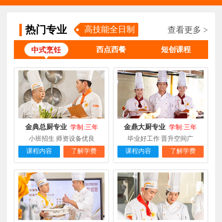
柯**
经典西点专业
福建厦门
1天前
在线报名
热门专业
时尚西餐西点
高技能全日制
查看更多 >
赖**
福建三明
16小时前
在线报名
专业
西点西餐
短创课程
中式烹饪
陈**
大厨精英专业
福建福州
3天前
在线报名
谢**
西点店长班
福建厦门
4天前
在线报名
曾**
厨师长研修
福建厦门
4天前
在线报名
金典总厨专业
金鼎大厨专业
学制:三年
学制:三年
小班招生 师资设备优良
毕业好工作 晋升空间广
课程内容
了解学费
课程内容
了解学费