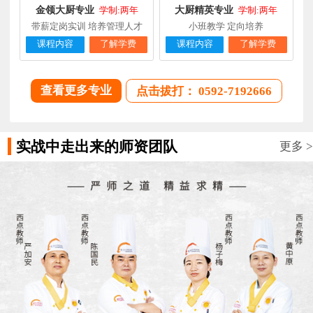
金领大厨专业
大厨精英专业
学制:两年
学制:两年
带薪定岗实训 培养管理人才
小班教学 定向培养
课程内容
了解学费
课程内容
了解学费
查看更多专业
点击拔打： 0592-7192666
实战中走出来的师资团队
更多 >