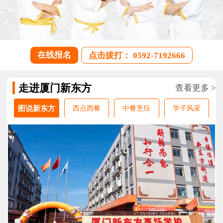
在线报名
点击拔打： 0592-7192666
走进厦门新东方
查看更多 >
图说新东方
西点西餐
中餐烹饪
学子风采