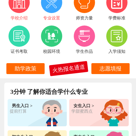
学校介绍
专业设置
师资力量
学费标准
证书考取
校园环境
学生作品
入学须知
火热报名通道
助学政策
志愿填报
王**
金典总厨专业
福建厦门
6小时前
在线报名
3分钟 了解你适合学什么专业
林**
金鼎大厨专业
福建漳州
1天前
在线报名
男生入口 >
女生入口 >
陈**
时尚西点专业
福建泉州
3天前
提前打算
学甜蜜西点
在线报名
张**
金领大厨专业
福建厦门
8小时前
在线报名