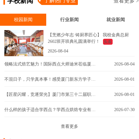
学校新闻
了解热门专业
查看更多 >
校园新闻
行业新闻
就业新闻
【烹燃少年志·铸厨界匠心】 我校金典总厨
2602班开班典礼圆满举行！
头条
2026-08-04
领略法式焙艺魅力！国际西点大师迪米莅临厦门新东方，匠心赋能西点课堂！
2026-08-04
不混日子，只学真本事！感受厦门新东方学子的实训日常！
2026-08-01
【匠星闪耀，竞逐荣光】厦门市第三十二届职工技能大赛同安区创意彩妆技能竞赛璀璨争锋
2026-08-01
什么样的孩子适合学西点？学西点烘焙专业有门槛吗？一文解答你的疑虑！
2026-07-30
查看更多