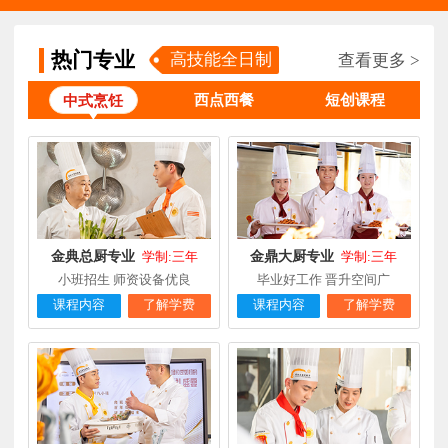
专业
陈**
大厨精英专业
福建福州
3天前
在线报名
热门专业
高技能全日制
查看更多 >
谢**
西点店长班
福建厦门
4天前
在线报名
西点西餐
短创课程
中式烹饪
曾**
厨师长研修
福建厦门
4天前
在线报名
王**
金典总厨专业
福建厦门
6小时前
在线报名
林**
金鼎大厨专业
福建漳州
1天前
在线报名
陈**
时尚西点专业
福建泉州
3天前
在线报名
金典总厨专业
金鼎大厨专业
学制:三年
学制:三年
小班招生 师资设备优良
毕业好工作 晋升空间广
张**
金领大厨专业
福建厦门
8小时前
在线报名
课程内容
了解学费
课程内容
了解学费
钟**
经典西点专业
福建龙岩
5天前
在线报名
柯**
经典西点专业
福建厦门
1天前
在线报名
时尚西餐西点
赖**
福建三明
16小时前
在线报名
专业