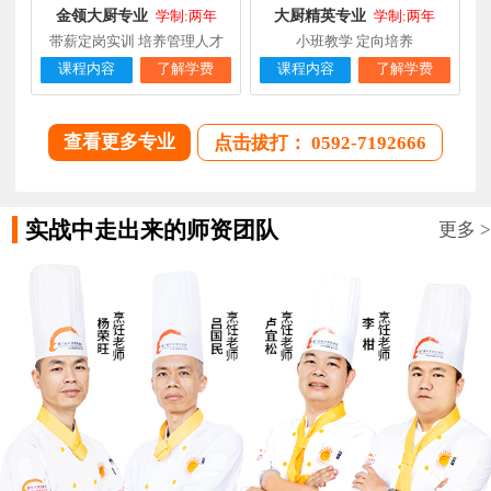
金领大厨专业
大厨精英专业
学制:两年
学制:两年
陈**
大厨精英专业
福建福州
3天前
在线报名
带薪定岗实训 培养管理人才
小班教学 定向培养
谢**
西点店长班
福建厦门
4天前
在线报名
课程内容
了解学费
课程内容
了解学费
曾**
厨师长研修
福建厦门
4天前
在线报名
查看更多专业
点击拔打： 0592-7192666
实战中走出来的师资团队
更多 >