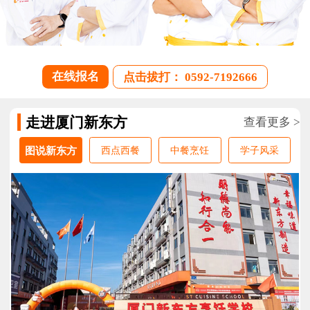
在线报名
点击拔打： 0592-7192666
走进厦门新东方
查看更多 >
图说新东方
西点西餐
中餐烹饪
学子风采