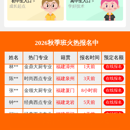
初中生入口 >
高中生入口 >
成长起点
学好技术
2026秋季班火热报名中
王**
金典总厨专业
福建厦门
6小时前
在线报名
姓名
热门专业
籍贯
报名时间
预定名额
林**
金鼎大厨专业
福建漳州
1天前
在线报名
陈**
时尚西点专业
福建泉州
3天前
在线报名
张**
金领大厨专业
福建厦门
8小时前
在线报名
钟**
经典西点专业
福建龙岩
5天前
在线报名
柯**
经典西点专业
福建厦门
1天前
在线报名
热门专业名额有限，点击抢占专业名额
时尚西餐西点
赖**
福建三明
16小时前
在线报名