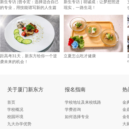
新生专访 |曾令宏：选择适合自己
新生专访 | 胡诚成：让梦想照进
的专业，用技能谱写新的人生篇
现实，一路生花！
章
距高考31天，新东方给你一个逆
立夏怎么吃才健康
袭未来的机会！
关于厦门新东方
报名指南
热
首页
学校地址及来校线路
金
学校概况
学费咨询
金
校园环境
如何选择专业
金
九大办学优势
大