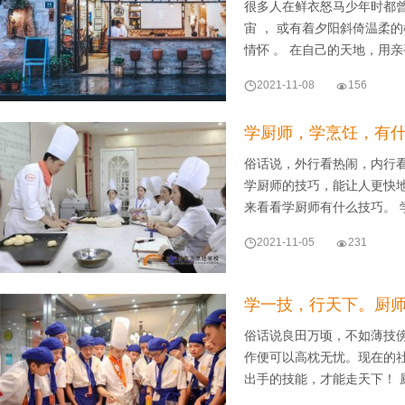
很多人在鲜衣怒马少年时都曾
宙 ， 或有着夕阳斜倚温柔
情怀 。 在自己的天地，用

2021-11-08

156
学厨师，学烹饪，有
俗话说，外行看热闹，内行
学厨师的技巧，能让人更快
来看看学厨师有什么技巧。 

2021-11-05

231
学一技，行天下。厨
俗话说良田万顷，不如薄技
作便可以高枕无忧。现在的
出手的技能，才能走天下！ 