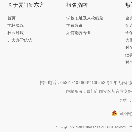
关于厦门新东方
报名指南
热
首页
学校地址及来校线路
金
学校概况
学费咨询
金
校园环境
如何选择专业
金
九大办学优势
大
时
经
时
招生电话：0592-7192666/7138552 /(全年无休) 微
版权所有：厦门市同安区新东方烹饪职
地址：
闽公网安
Copyright © XIAMEN NEW EAST CUISINE SCHOOL（
X