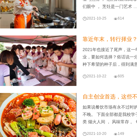
们眼中 ， 烹饪是一门艺术 

2021-10-25

614
靠近年末，转行择业
2021年也接近了尾声，这
业，要如何选择？俗话说一
种下希望的种子后，得到满

2021-10-22

605
自主创业首选，这些不
如果说餐饮市场有永不过时
不晚。 下面全部都是我校学
类 烟火人间 ， 风味常存 。

2021-10-20

149