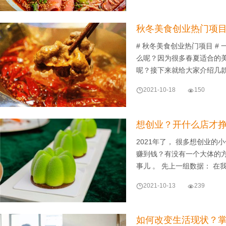
秋冬美食创业热门项目
# 秋冬美食创业热门项目 
么呢？因为很多春夏适合的
呢？接下来就给大家介绍几

2021-10-18

150
想创业？开什么店才
2021年了， 很多想创业的
赚到钱？有没有一个大体的方
事儿 。 先上一组数据： 在

2021-10-13

239
如何改变生活现状？