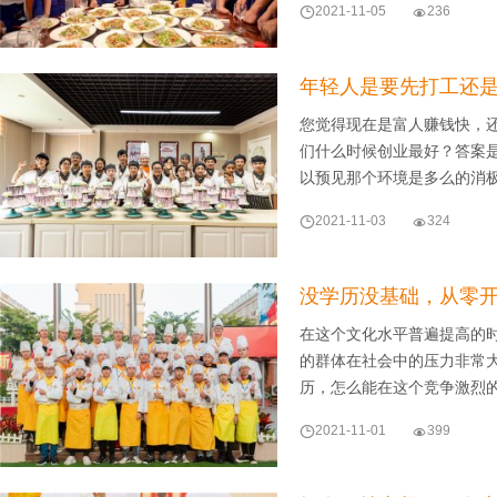

2021-11-05

236
年轻人是要先打工还
您觉得现在是富人赚钱快，
们什么时候创业最好？答案
以预见那个环境是多么的消

2021-11-03

324
没学历没基础，从零
在这个文化水平普遍提高的
的群体在社会中的压力非常
历，怎么能在这个竞争激烈

2021-11-01

399