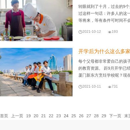
转眼就到了十月，过去的9个
过这样一句话：许多人的这
等将来，等有条件可时间不

2021-10-12

193
开学后为什么这么多
每个父母都非常爱自己的孩
的教育资源。 距9月开学已
厦门新东方烹饪学校呢？现

2021-10-11

731
首页
上一页
19
20
21
22
23
24
25
26
27
28
29
下一页
末