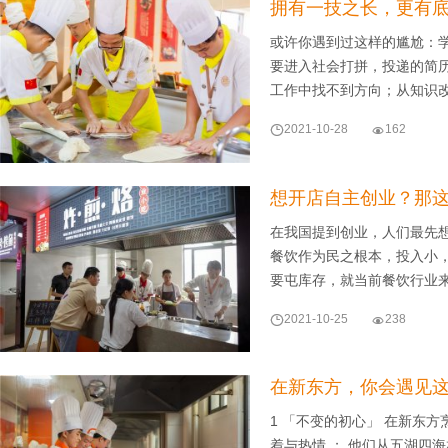
拥有一技之长，更有底
或许你遇到过这样的尴尬：
要进入社会打拼，投递的简
工作中找不到方向；从知识

2021-10-28

162
想开店自主创业？那这
在我国提到创业，人们最先
餐饮作为民之根本，投入小
要屯库存，就当前餐饮行业

2021-10-25

238
在新东方，你会遇见
1 「不变的初心」 在新东方
着与热情 ； 他们从五湖四海