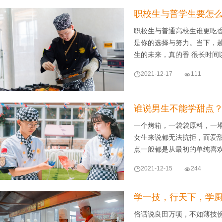
职校生与普学生要怎
职校生与普通高校生谁更吃
是你的选择与努力。当下，
生的未来，真的香 很长时间

2021-12-17

111
谁说男生不能学甜点
一个烤箱，一袋袋原料，一
女生来说都无法抗拒，而爱
点一般都是从最初的单纯喜

2021-12-15

244
学一技，行天下，学厨
俗话说良田万顷，不如薄技