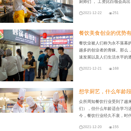
厨师们 ， 工资比白领会高

2021-12-22

251
餐饮美食创业的优势
餐饮业被人们称为永不落幕
越多的创业者的青睐。那么，
速发展以及人们生活水平的

2021-12-21

168
想学厨艺，什么年龄
众所周知餐饮行业受到了越
们），但什么年龄适合学习
今，餐饮行业经久不衰，时

2021-12-20

155