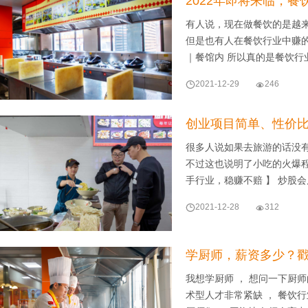
2022年即将来临，
有人说，现在做餐饮的是越
但是也有人在餐饮行业中赚
｜餐馆内 所以真的是餐饮行

2021-12-29

246
创业项目简单、性价
很多人说如果去旅游的话没
不过这也说明了小吃的火爆程
手行业，稳赚不赔 】 炒股

2021-12-28

312
学厨师，薪资多少？
我想学厨师 ， 想问一下厨
术型人才非常紧缺 ， 餐饮