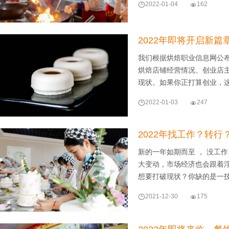

2022-01-04

162
2022年即将开启新
我们根据烘焙职业信息网公
烘焙店铺经营情况、创业店主
现状。如果你正打算创业，

2022-01-03

247
2022年找工作？转
新的一年如期而至 ， 没工
大变动，市场经济也会跟着
想要打破现状？你缺的是一

2021-12-30

175