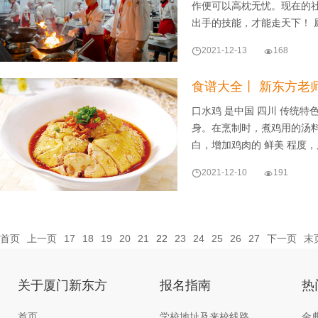
作便可以高枕无忧。现在的
出手的技能，才能走天下！ 

2021-12-13

168
食谱大全丨 新东方老
口水鸡 是中国 四川 传统特
身。在烹制时，煮鸡用的汤
白，增加鸡肉的 鲜美 程度

2021-12-10

191
首页
上一页
17
18
19
20
21
22
23
24
25
26
27
下一页
末
关于厦门新东方
报名指南
热
首页
学校地址及来校线路
金