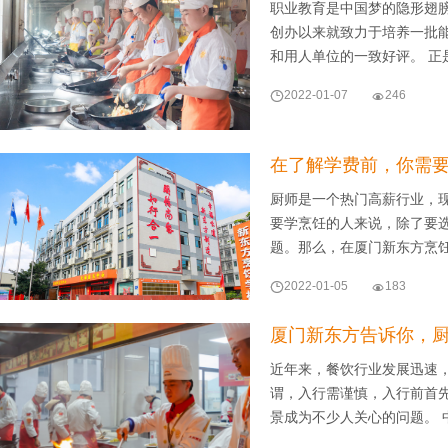
职业教育是中国梦的隐形翅
创办以来就致力于培养一批
和用人单位的一致好评。 正

2022-01-07

246
在了解学费前，你需
厨师是一个热门高薪行业，
要学烹饪的人来说，除了要
题。那么，在厦门新东方烹

2022-01-05

183
厦门新东方告诉你，
近年来，餐饮行业发展迅速
谓，入行需谨慎，入行前首
景成为不少人关心的问题。 