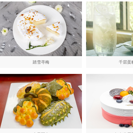
踏雪寻梅
千层蛋