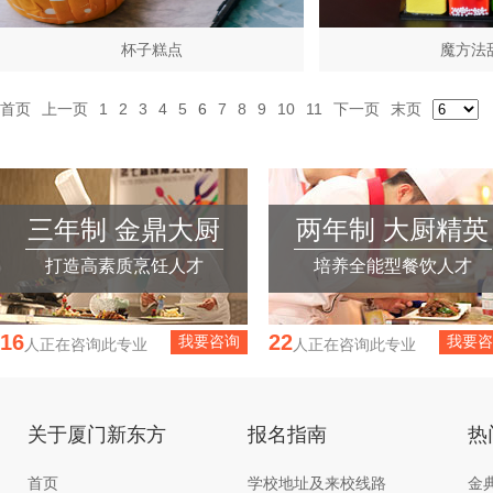
杯子糕点
魔方法
首页
上一页
1
2
3
4
5
6
7
8
9
10
11
下一页
末页
三年制 金鼎大厨
两年制 大厨精英
打造高素质烹饪人才
培养全能型餐饮人才
20
23
我要咨询
我要咨
人正在咨询此专业
人正在咨询此专业
关于厦门新东方
报名指南
热
首页
学校地址及来校线路
金