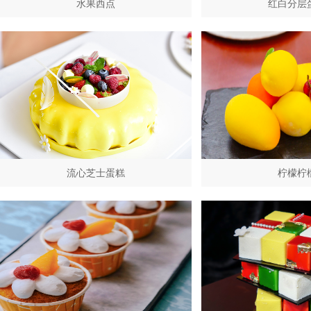
水果西点
红白分层
流心芝士蛋糕
柠檬柠