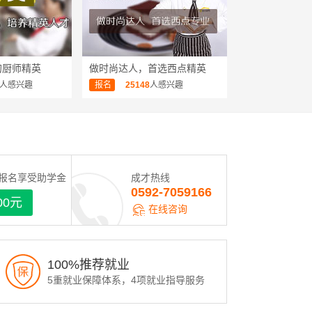
的厨师精英
做时尚达人，首选西点精英
人感兴趣
报名
25148
人感兴趣
报名享受助学金
成才热线
0592-7059166
00元
在线咨询
100%推荐就业
5重就业保障体系，4项就业指导服务