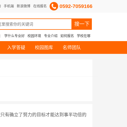
0592-7059166
询
手机端
新浪微博
在线报名
：
学什么专业好
校园环境
专业介绍
如何报名
学校在哪
入学答疑
校园图库
名师团队
？只有确立了努力的目标才能达到事半功倍的