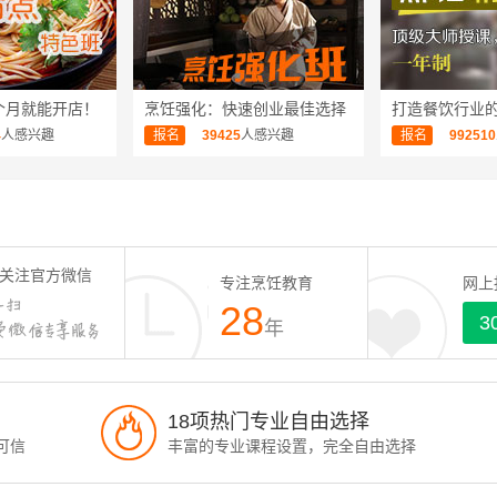
个月就能开店！
烹饪强化：快速创业最佳选择
打造餐饮行业
4
人感兴趣
报名
39425
人感兴趣
报名
992510
关注官方微信
专注烹饪教育
网上
28
3
年
18项热门专业自由选择
可信
丰富的专业课程设置，完全自由选择