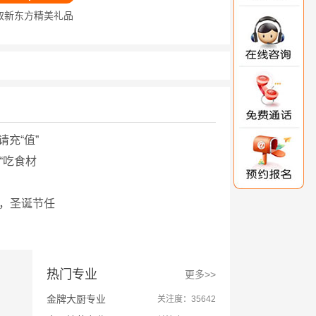
取新东方精美礼品
请充“值”
“吃食材
诀，圣诞节任
热门专业
更多>>
金牌大厨专业
关注度：35642