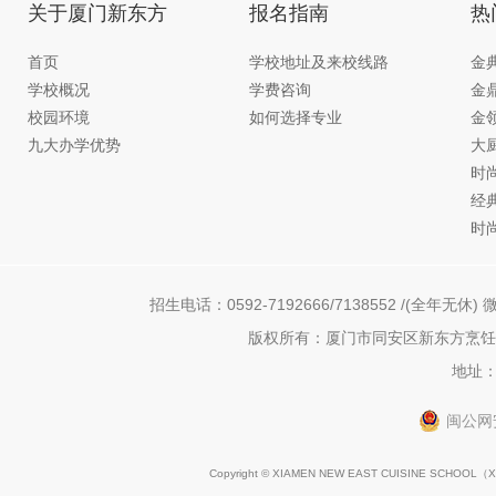
关于厦门新东方
报名指南
热
首页
学校地址及来校线路
金
学校概况
学费咨询
金
校园环境
如何选择专业
金
九大办学优势
大
时
经
时
招生电话：0592-7192666/7138552 /(全年无休) 微
版权所有：厦门市同安区新东方烹饪职
地址：
闽公网安
Copyright © XIAMEN NEW EAST CUISINE SCHOOL（
X