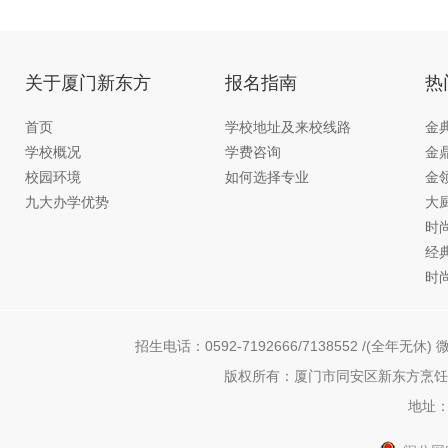
引
关于厦门新东方
报名指南
热
首页
学校地址及来校线路
金
学校概况
学费咨询
金
校园环境
如何选择专业
金
九大办学优势
大
时
经
时
招生电话：0592-7192666/7138552 /(全年无休) 微
版权所有：厦门市同安区新东方烹饪职
地址：