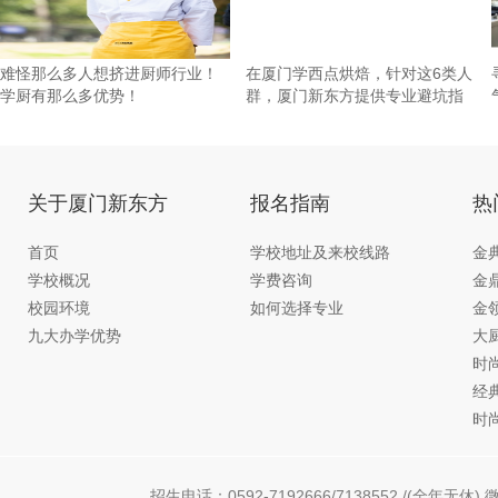
难怪那么多人想挤进厨师行业！
在厦门学西点烘焙，针对这6类人
学厨有那么多优势！
群，厦门新东方提供专业避坑指
引
关于厦门新东方
报名指南
热
首页
学校地址及来校线路
金
学校概况
学费咨询
金
校园环境
如何选择专业
金
九大办学优势
大
时
经
时
招生电话：0592-7192666/7138552 /(全年无休) 微