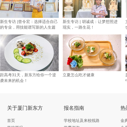
新生专访 |曾令宏：选择适合自己
新生专访 | 胡诚成：让梦想照进
的专业，用技能谱写新的人生篇
现实，一路生花！
章
距高考31天，新东方给你一个逆
立夏怎么吃才健康
袭未来的机会！
关于厦门新东方
报名指南
热
首页
学校地址及来校线路
金