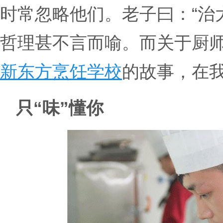
时常忽略他们。老子曰：“治
哲理甚不言而喻。而关于厨
新东方烹饪学校
的故事，在
只“味”懂你