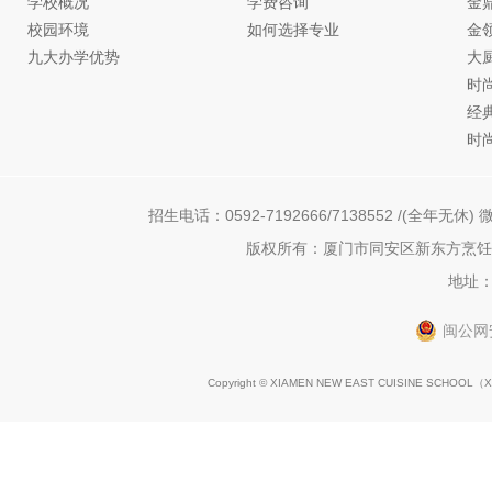
学校概况
学费咨询
金
校园环境
如何选择专业
金
九大办学优势
大
时
经
时
招生电话：0592-7192666/7138552 /(全年无休) 微
版权所有：厦门市同安区新东方烹饪职
地址：
闽公网安
Copyright © XIAMEN NEW EAST CUISINE SCHOOL（
X