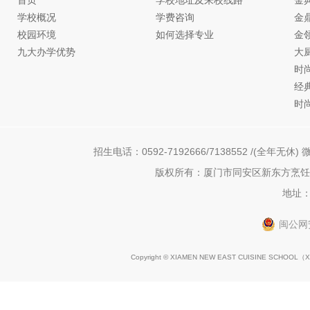
首页
学校地址及来校线路
金
学校概况
学费咨询
金
校园环境
如何选择专业
金
九大办学优势
大
时
经
时
招生电话：0592-7192666/7138552 /(全年无休) 微
版权所有：厦门市同安区新东方烹饪职
地址：
闽公网安
Copyright © XIAMEN NEW EAST CUISINE SCHOOL（
X