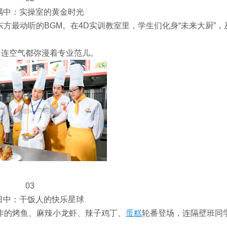
隅中：实操室的黄金时光
东方最动听的BGM。在4D实训教室里，学生们化身“未来大厨”，
。
，连空气都弥漫着专业范儿。
03
日中：干饭人的快乐星球
作的烤鱼、麻辣小龙虾、辣子鸡丁、
蛋糕
轮番登场，连隔壁班同