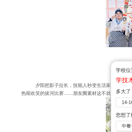
学校位
酉时
学技
夕阳把影子拉长，技能人秒变生活家！操场上
多大了
热闹欢笑的拔河比赛……朋友圈素材这不就有了？
14-
您想了
中餐