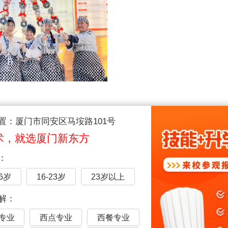
05
置：厦门市同安区马垵路101号
·日入：校园里的松弛感
术，就选厦门新东方
的抢零食大赛、元宵节上的猜灯谜和投壶、专业发布会上的服装
：
16岁
16-23岁
23岁以上
解：
专业
西点专业
西餐专业