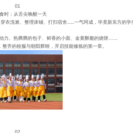
01
·食时：从舌尖唤醒一天
穿衣洗漱、整理床铺、打扫宿舍......一气呵成，毕竟新东方的学
的动力。热腾腾的包子、鲜香的小面、金黄酥脆的烧饼……
，整齐的校服与朝阳辉映，开启技能修炼的第一章。
02