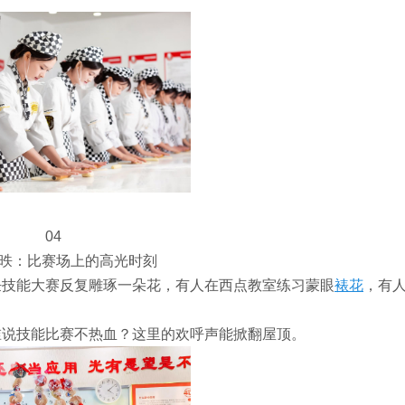
04
日昳：比赛场上的高光时刻
饪技能大赛反复雕琢一朵花，有人在西点教室练习蒙眼
裱花
，有
！谁说技能比赛不热血？这里的欢呼声能掀翻屋顶。