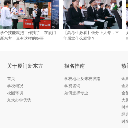
学个技能就把工作找了！在厦门
【高考生必看】低分上大专，三
新东方，真有这样的好事！
年后拿什么就业？
关于厦门新东方
报名指南
热
首页
学校地址及来校线路
金
学校概况
学费咨询
金
校园环境
如何选择专业
金
九大办学优势
大
时
经
时