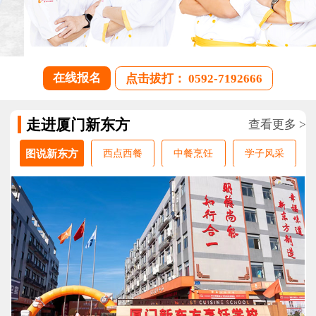
在线报名
点击拔打： 0592-7192666
走进厦门新东方
查看更多 >
图说新东方
西点西餐
中餐烹饪
学子风采