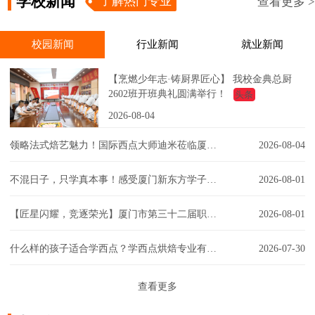
学校新闻
了解热门专业
查看更多 >
校园新闻
行业新闻
就业新闻
【烹燃少年志·铸厨界匠心】 我校金典总厨
2602班开班典礼圆满举行！
头条
2026-08-04
领略法式焙艺魅力！国际西点大师迪米莅临厦门新东方，匠心赋能西点课堂！
2026-08-04
不混日子，只学真本事！感受厦门新东方学子的实训日常！
2026-08-01
【匠星闪耀，竞逐荣光】厦门市第三十二届职工技能大赛同安区创意彩妆技能竞赛璀璨争锋
2026-08-01
什么样的孩子适合学西点？学西点烘焙专业有门槛吗？一文解答你的疑虑！
2026-07-30
查看更多