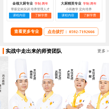
金领大厨专业
大厨精英专业
学制:两年
学制:两年
带薪定岗实训 培养管理人才
小班教学 定向培养
课程内容
了解学费
课程内容
了解学费
查看更多专业
点击拔打： 0592-7192666
实战中走出来的师资团队
更多 >