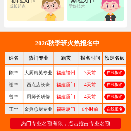
初中生入口 >
高中生入口 >
陈**
时尚西点专业
福建泉州
3天前
在线报名
成长起点
学好技术
张**
金领大厨专业
福建厦门
8小时前
在线报名
钟**
经典西点专业
福建龙岩
5天前
在线报名
柯**
经典西点专业
2026秋季班火热报名中
福建厦门
1天前
在线报名
时尚西餐西点
赖**
福建三明
16小时前
在线报名
姓名
热门专业
籍贯
报名时间
预定名额
专业
陈**
大厨精英专业
福建福州
3天前
在线报名
谢**
西点店长班
福建厦门
4天前
在线报名
曾**
厨师长研修
福建厦门
4天前
在线报名
王**
金典总厨专业
福建厦门
6小时前
在线报名
林**
金鼎大厨专业
福建漳州
1天前
在线报名
热门专业名额有限，点击抢占专业名额