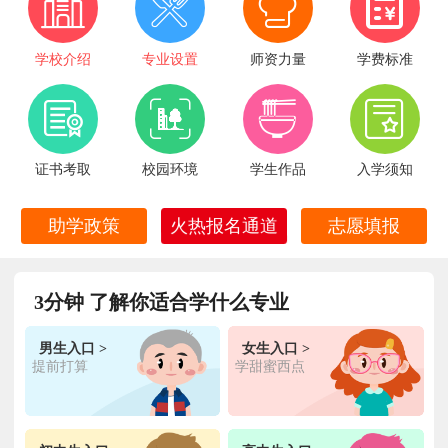
学校介绍
专业设置
师资力量
学费标准
证书考取
校园环境
学生作品
入学须知
火热报名通道
助学政策
志愿填报
3分钟 了解你适合学什么专业
男生入口 >
女生入口 >
提前打算
学甜蜜西点
王**
金典总厨专业
福建厦门
6小时前
在线报名
林**
金鼎大厨专业
福建漳州
1天前
在线报名