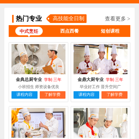
陈**
时尚西点专业
福建泉州
3天前
在线报名
张**
金领大厨专业
福建厦门
8小时前
在线报名
热门专业
高技能全日制
查看更多 >
钟**
经典西点专业
福建龙岩
5天前
在线报名
西点西餐
短创课程
中式烹饪
柯**
经典西点专业
福建厦门
1天前
在线报名
时尚西餐西点
赖**
福建三明
16小时前
在线报名
专业
陈**
大厨精英专业
福建福州
3天前
在线报名
金典总厨专业
金鼎大厨专业
学制:三年
学制:三年
谢**
西点店长班
福建厦门
4天前
在线报名
小班招生 师资设备优良
毕业好工作 晋升空间广
曾**
厨师长研修
福建厦门
4天前
在线报名
课程内容
了解学费
课程内容
了解学费