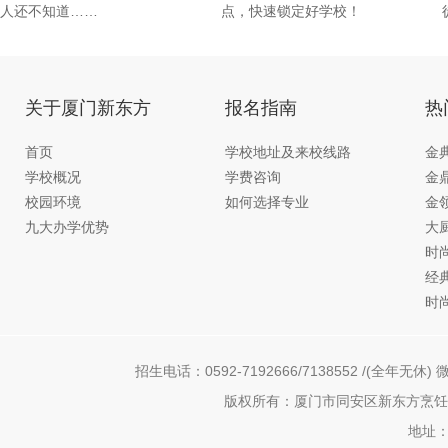
人还不知道……
点，快速锁定好学校！
关于厦门新东方
报名指南
热
首页
学校地址及来校线路
金
学校概况
学费咨询
金
校园环境
如何选择专业
金
九大办学优势
大
时
经
时
招生电话：0592-7192666/7138552 /(全年无休) 微
版权所有：厦门市同安区新东方烹饪职
地址：