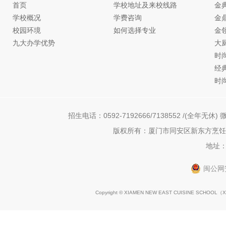
首页
学校地址及来校线路
金
学校概况
学费咨询
金
校园环境
如何选择专业
金
九大办学优势
大
时
经
时
招生电话：0592-7192666/7138552 /(全年无休) 微
版权所有：厦门市同安区新东方烹饪职
地址：
闽公网安
Copyright © XIAMEN NEW EAST CUISINE SCHOOL（
X