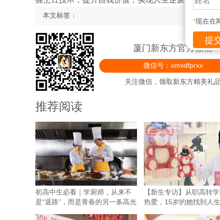
本文标签：
*
现在在
厦门新东方官方微信
微信号：xmxdfprxx
关注微信，领取新东方精美礼
推荐阅读
初高中生必看｜学厨师，从来不
【新生专访】从职高转学
是“退路”，而是青春的另一条高光
热爱，15岁的她找到人
向！