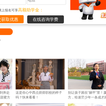
高额助学金：
网上报名可享
在线咨询学费
品
到奔赴
这是你心中西点烘焙职校的样子
别让孩子困在“躺平”里！
生甜蜜方
吗？快来看看！
方，给迷茫少年一条成才