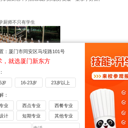
学厨师不只有学生
置：厦门市同安区马垵路101号
术，就选厦门新东方
：
16岁
16-23岁
23岁以上
作报告中，也专门提到：实施职业技能提升行动以及改革完善职
解：
、下岗职工、农民工等报读。
业，课堂多以动手实操为主，这里没有单调的教育模式，大家接
专业
西点专业
西餐专业
设计
短期专业
其他专业
教学资源，创业有指导课程，更有烹饪行业导师亲自授课，助力