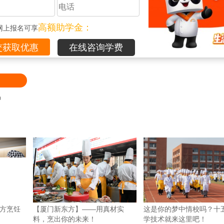
高额助学金：
网上报名可享
在线咨询学费
品
方烹饪
【厦门新东方】——用真材实
这是你的梦中情校吗？十
料，烹出你的未来！
学技术就来这里吧！