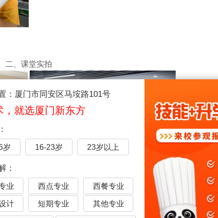
二、课堂实拍
置：厦门市同安区马垵路101号
术，就选厦门新东方
：
16岁
16-23岁
23岁以上
解：
操，甚至周六日上课只有理论课，学生很难上灶做饭。
专业
西点专业
西餐专业
处模式为边教、边学、边做，有效地将教材知识与实践演示融合
设计
短期专业
其他专业
作，一边熟悉烹饪原理，更容易掌握。
前熟悉未来的工作标准，毕业后轻松跳过适应期，顺利适应工作