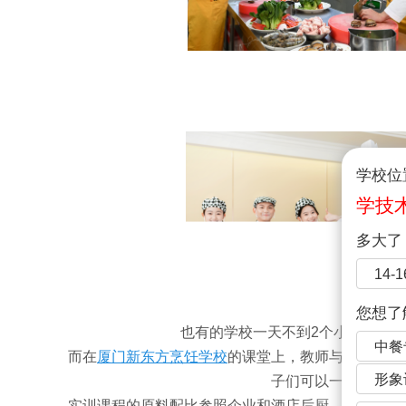
学校位
学技
多大了
14-
您想了
也有的学校一天不到2个小时的实
中餐
而在
厦门新东方烹饪学校
的课堂上，教师与学生的相
形象
子们可以一边动手操
实训课程的原料配比参照企业和酒店后厨，让学子提