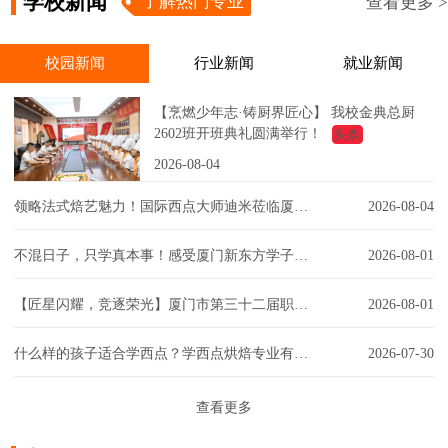
学校新闻
了解热门专业
查看更多 >
校园新闻
行业新闻
就业新闻
【烹燃少年志·铸厨界匠心】 我校金典总厨
2602班开班典礼圆满举行！
头条
2026-08-04
领略法式焙艺魅力！国际西点大师迪米莅临厦门新东方，匠心赋能西点课堂！
2026-08-04
不混日子，只学真本事！感受厦门新东方学子的实训日常！
2026-08-01
【匠星闪耀，竞逐荣光】厦门市第三十二届职工技能大赛同安区创意彩妆技能竞赛璀璨争锋
2026-08-01
什么样的孩子适合学西点？学西点烘焙专业有门槛吗？一文解答你的疑虑！
2026-07-30
查看更多