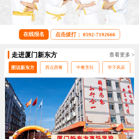
在线报名
点击拔打： 0592-7192666
走进厦门新东方
查看更多 >
图说新东方
西点西餐
中餐烹饪
学子风采