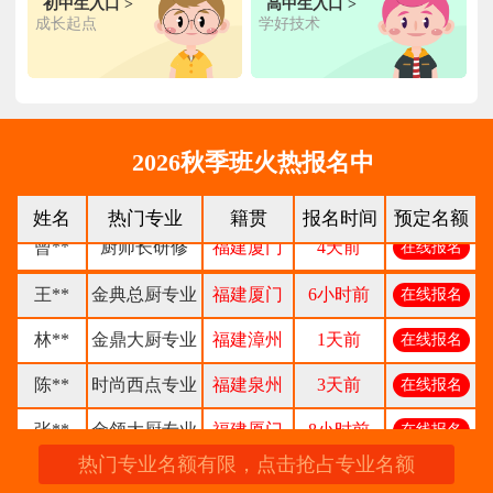
初中生入口 >
高中生入口 >
成长起点
学好技术
柯**
经典西点专业
福建厦门
1天前
在线报名
时尚西餐西点
赖**
福建三明
16小时前
在线报名
专业
陈**
大厨精英专业
福建福州
3天前
在线报名
2026秋季班火热报名中
谢**
西点店长班
福建厦门
4天前
在线报名
姓名
热门专业
籍贯
报名时间
预定名额
曾**
厨师长研修
福建厦门
4天前
在线报名
王**
金典总厨专业
福建厦门
6小时前
在线报名
林**
金鼎大厨专业
福建漳州
1天前
在线报名
陈**
时尚西点专业
福建泉州
3天前
在线报名
张**
金领大厨专业
福建厦门
8小时前
在线报名
热门专业名额有限，点击抢占专业名额
钟**
经典西点专业
福建龙岩
5天前
在线报名