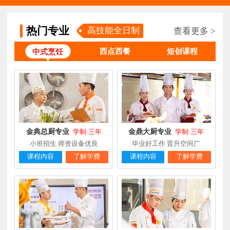
柯**
经典西点专业
福建厦门
1天前
在线报名
时尚西餐西点
热门专业
高技能全日制
查看更多 >
赖**
福建三明
16小时前
在线报名
专业
西点西餐
短创课程
中式烹饪
陈**
大厨精英专业
福建福州
3天前
在线报名
谢**
西点店长班
福建厦门
4天前
在线报名
曾**
厨师长研修
福建厦门
4天前
在线报名
金典总厨专业
金鼎大厨专业
学制:三年
学制:三年
小班招生 师资设备优良
毕业好工作 晋升空间广
课程内容
了解学费
课程内容
了解学费