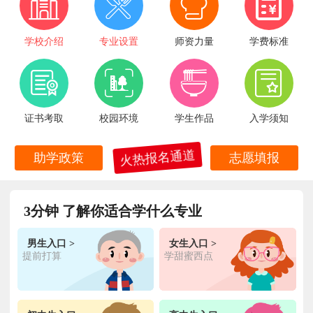
学校介绍
专业设置
师资力量
学费标准
证书考取
校园环境
学生作品
入学须知
火热报名通道
助学政策
志愿填报
王**
金典总厨专业
福建厦门
6小时前
在线报名
3分钟 了解你适合学什么专业
林**
金鼎大厨专业
福建漳州
1天前
在线报名
男生入口 >
女生入口 >
陈**
时尚西点专业
福建泉州
3天前
在线报名
提前打算
学甜蜜西点
张**
金领大厨专业
福建厦门
8小时前
在线报名
钟**
经典西点专业
福建龙岩
5天前
在线报名