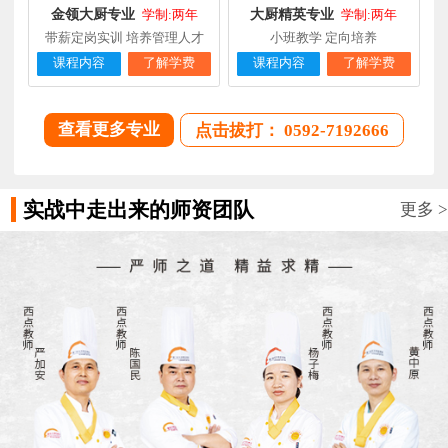
金领大厨专业
大厨精英专业
学制:两年
学制:两年
带薪定岗实训 培养管理人才
小班教学 定向培养
课程内容
了解学费
课程内容
了解学费
查看更多专业
点击拔打： 0592-7192666
实战中走出来的师资团队
更多 >