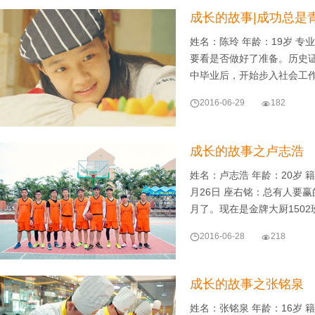
成长的故事|成功总是
姓名：陈玲 年龄：19岁 专
要看是否做好了准备。历史
中毕业后，开始步入社会工

2016-06-29

182
成长的故事之卢志浩
姓名：卢志浩 年龄：20岁 
月26日 座右铭：总有人要
月了。现在是金牌大厨1502

2016-06-28

218
成长的故事之张铭泉
姓名：张铭泉 年龄：16岁 