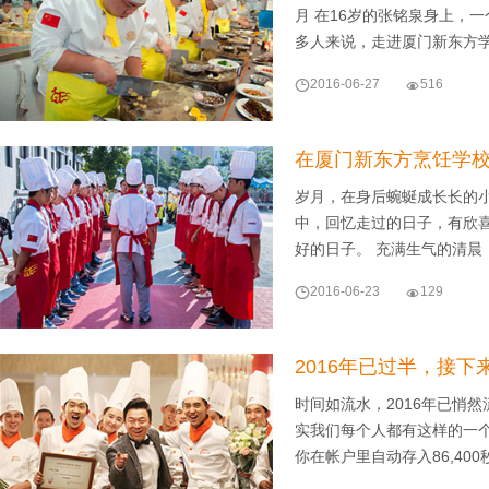
月 在16岁的张铭泉身上，
多人来说，走进厦门新东方

2016-06-27

516
在厦门新东方烹饪学
岁月，在身后蜿蜒成长长的
中，回忆走过的日子，有欣
好的日子。 充满生气的清晨

2016-06-23

129
2016年已过半，接
时间如流水，2016年已悄
实我们每个人都有这样的一个
你在帐户里自动存入86,400秒