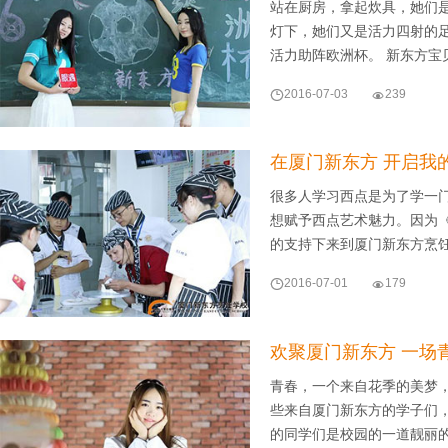
站在厨房，拿起炊具，她们
灯下，她们又是活力四射的
活力助阵欧洲杯。 新东方宝

2016-07-03

239
在厦门新东方 开启我
很多人学习西点是为了学一
想赋予西点艺术魅力。因为
的支持下来到厦门新东方烹

2016-07-01

179
欢聚厦门新东方 一场
青春，一个来自花季的美梦
些来自厦门新东方的学子们
的同学们是校园的一道靓丽