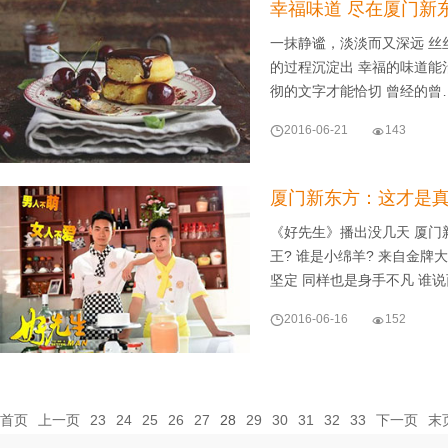
幸福味道 尽在厦门新
一抹静谧，淡淡而又深远 丝
的过程沉淀出 幸福的味道能
彻的文字才能恰切 曾经的曾

2016-06-21

143
厦门新东方：这才是
《好先生》播出没几天 厦门
王? 谁是小绵羊? 来自金牌
坚定 同样也是身手不凡 谁

2016-06-16

152
首页
上一页
23
24
25
26
27
28
29
30
31
32
33
下一页
末