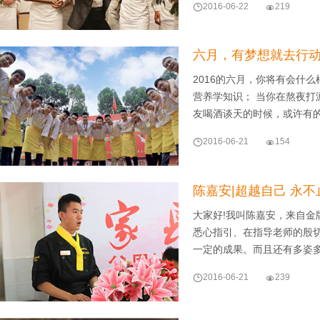

2016-06-22

219
六月，有梦想就去行
2016的六月，你将有会什
营养学知识； 当你在熬夜打
友喝酒谈天的时候，或许有

2016-06-21

154
陈嘉安|超越自己 永不
大家好!我叫陈嘉安，来自金
悉心指引、在指导老师的殷
一定的成果。而且还有多姿

2016-06-21

239