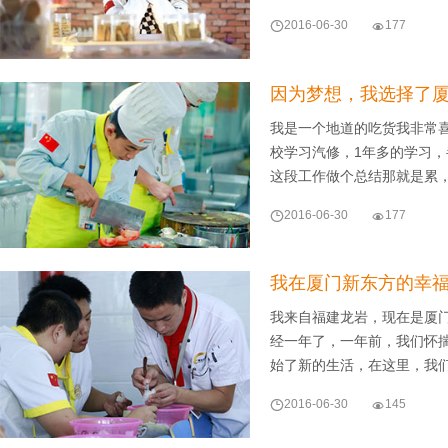

2016-06-30

177
因为梦想，我选择了
我是一个地道的吃货我非常
校学习汽修，1年多的学习
这段工作做个总结那就是累

2016-06-30

177
我在厦门新东方的幸
我来自福建龙岩，现在是厦
经一年了，一年前，我们怀
始了新的生活，在这里，我

2016-06-30

145