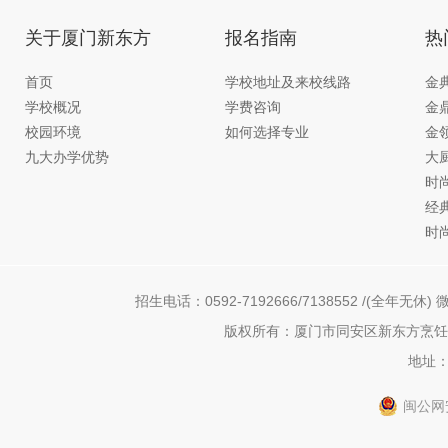
关于厦门新东方
报名指南
热
首页
学校地址及来校线路
金
学校概况
学费咨询
金
校园环境
如何选择专业
金
九大办学优势
大
时
经
时
招生电话：0592-7192666/7138552 /(全年无休) 微
版权所有：厦门市同安区新东方烹饪职
地址：
闽公网安